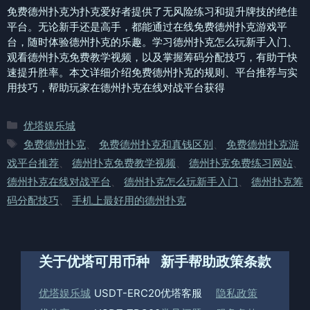
免费德州扑克为扑克爱好者提供了无风险练习和提升牌技的绝佳
平台。无论新手还是高手，都能通过在线免费德州扑克游戏平
台，随时体验德州扑克的乐趣。学习德州扑克怎么玩新手入门、
观看德州扑克免费教学视频，以及掌握筹码分配技巧，有助于快
速提升胜率。本文详细介绍免费德州扑克的规则、平台推荐与实
用技巧，帮助玩家在德州扑克在线对战平台获得
分
优塔娱乐城
类
标
免费德州扑克
、
免费德州扑克和真钱区别
、
免费德州扑克游
签
戏平台推荐
、
德州扑克免费教学视频
、
德州扑克免费练习网站
、
德州扑克在线对战平台
、
德州扑克怎么玩新手入门
、
德州扑克筹
码分配技巧
、
手机上最好用的德州扑克
关于优塔
可用币种
新手帮助
政策条款
优塔娱乐城
USDT-ERC20
优塔客服
隐私政策