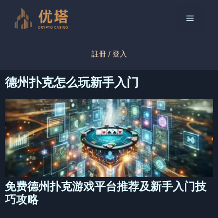
跳
至
菜
内
容
单
註冊 / 登入
德州扑克怎么玩新手入门
免费德州扑克游戏平台推荐及新手入门技
巧攻略