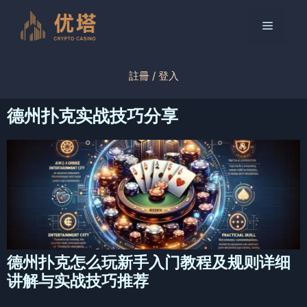
跳
至
菜
内
容
单
註冊 / 登入
德州扑克实战技巧分享
德州扑克怎么玩新手入门教程及规则详细
讲解与实战技巧推荐