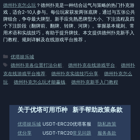
德州扑克怎么玩
？德州扑克是一种结合运气与策略的热门扑克游
戏，适合2-10人参与。每位玩家获发两张底牌，通过与五张公共
牌组合，争夺最大牌型。新手应先熟悉牌型大小、下注流程及四
个下注阶段（翻牌前、翻牌、转牌、河牌）。掌握基本规则、常
用术语和实战技巧，有助于提升牌技。本文提供德州扑克新手入
门教程、规则详解及在线游戏平台推荐，
分
优塔娱乐城
类
标
德州扑克各位置打法分析
、
德州扑克在线游戏平台
、
德州扑
签
克在线游戏平台推荐
、
德州扑克实战技巧分享
、
德州扑克怎么
玩
、
德州扑克怎么玩才能赢钱
、
德州扑克新手入门教程
关于优塔
可用币种
新手帮助
政策条款
优塔娱乐城
USDT-ERC20
优塔客服
隐私政策
优分享
USDT-TRC20
常见问题
服务条款