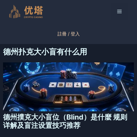
跳
至
菜
内
容
单
註冊 / 登入
德州扑克大小盲有什么用
德州撲克大小盲位（Blind）是什麼 规则
详解及盲注设置技巧推荐