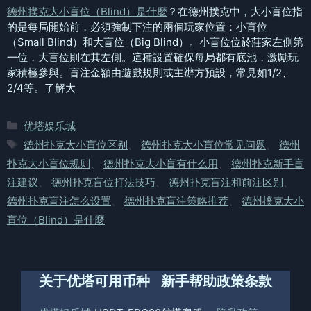
德州撲克大小盲位（Blind）是什麼
？在德州撲克中，大小盲位指
的是每局開始前，必須強制下注的兩個玩家位置：小盲位
（Small Blind）和大盲位（Big Blind）。小盲位位於莊家左側第
一位，大盲位則在其左側。這種設置確保每局都有底池，激勵玩
家積極參與。盲注金額由遊戲規則或主辦方預設，常見如1/2、
2/4等。了解大
分
优塔娱乐城
类
标
德州扑克大小盲位区别
、
德州扑克大小盲位常见问题
、
德州
签
扑克大小盲位规则
、
德州扑克大小盲有什么用
、
德州扑克新手盲
注建议
、
德州扑克盲位打法技巧
、
德州扑克盲注和前注区别
、
德州扑克盲注怎么设置
、
德州扑克盲注策略推荐
、
德州撲克大小
盲位（Blind）是什麼
关于优塔
可用币种
新手帮助
政策条款