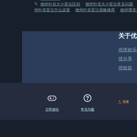
类
标
德州扑克大小盲位区别
、
德州扑克大小盲位常见问题
签
州扑克盲注怎么设置
、
德州扑克盲注策略推荐
、
德州撲克大
关于优
优塔娱乐
优分享
优收益
立即游玩
常见问题