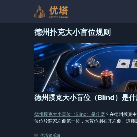
跳
至
内
容
德州扑克大小盲位规则
德州撲克大小盲位（Blind）是
德州撲克大小盲位（Blind）是什麼
？在德州撲克中，
位位於莊家左側第一位，大盲位則在其左側。這種設
分
优塔娱乐城