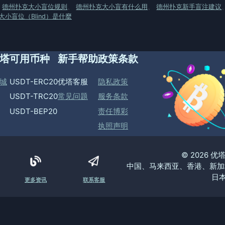
、
德州扑克大小盲位规则
、
德州扑克大小盲有什么用
、
德州扑克新手盲注建议
小盲位（Blind）是什麼
塔
可用币种
新手帮助
政策条款
城
USDT-ERC20
优塔客服
隐私政策
USDT-TRC20
常见问题
服务条款
USDT-BEP20
责任博彩
执照声明
© 2026 
中国、马来西亚、香港、新加
日本
更多资讯
联系客服