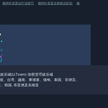
、
德州扑克盲位打法技巧
、
德州扑克盲注和前注区别
、
德
优塔娱乐城(U.Town)-加密货币娱乐城
坡、台湾、越南、柬埔寨、缅甸、泰国、菲律宾、
、韩国..等亚洲及东南亚