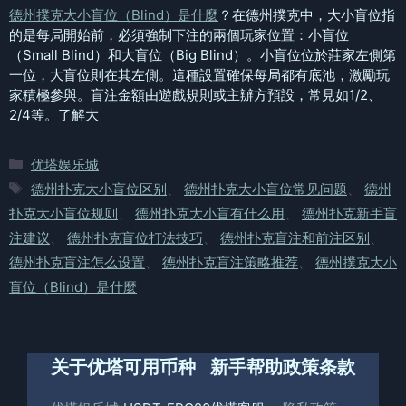
德州撲克大小盲位（Blind）是什麼
？在德州撲克中，大小盲位指
的是每局開始前，必須強制下注的兩個玩家位置：小盲位
（Small Blind）和大盲位（Big Blind）。小盲位位於莊家左側第
一位，大盲位則在其左側。這種設置確保每局都有底池，激勵玩
家積極參與。盲注金額由遊戲規則或主辦方預設，常見如1/2、
2/4等。了解大
分
优塔娱乐城
类
标
德州扑克大小盲位区别
、
德州扑克大小盲位常见问题
、
德州
签
扑克大小盲位规则
、
德州扑克大小盲有什么用
、
德州扑克新手盲
注建议
、
德州扑克盲位打法技巧
、
德州扑克盲注和前注区别
、
德州扑克盲注怎么设置
、
德州扑克盲注策略推荐
、
德州撲克大小
盲位（Blind）是什麼
关于优塔
可用币种
新手帮助
政策条款