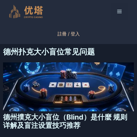
跳
至
菜
内
容
单
註冊 / 登入
德州扑克大小盲位常见问题
德州撲克大小盲位（Blind）是什麼 规则
详解及盲注设置技巧推荐