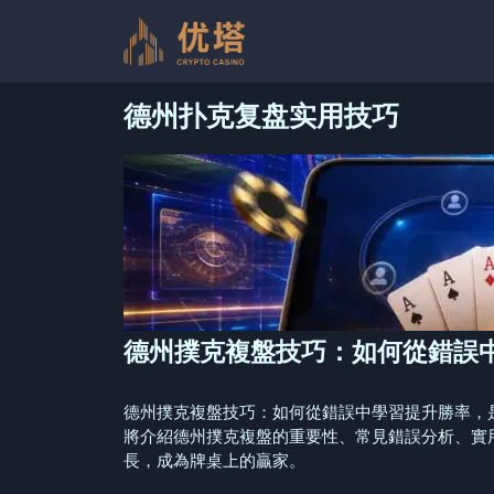
跳
至
内
容
德州扑克复盘实用技巧
德州撲克複盤技巧：如何從錯誤
德州撲克複盤技巧：如何從錯誤中學習提升勝率，
將介紹德州撲克複盤的重要性、常見錯誤分析、實
長，成為牌桌上的贏家。