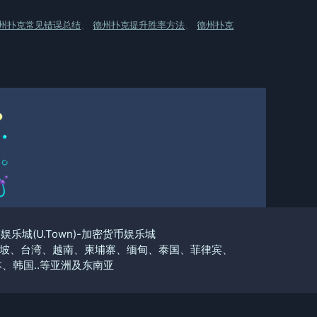
州扑克常见错误总结
、
德州扑克提升胜率方法
、
德州扑克
优塔娱乐城(U.Town)-加密货币娱乐城
坡、台湾、越南、柬埔寨、缅甸、泰国、菲律宾、
、韩国..等亚洲及东南亚