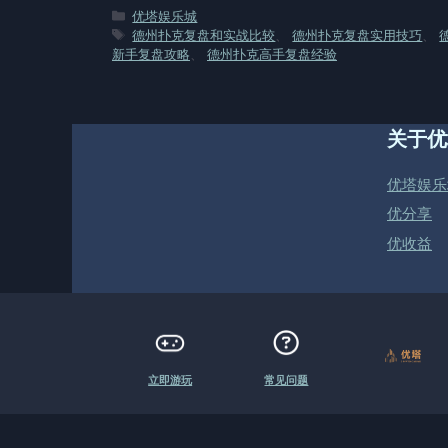
分
优塔娱乐城
类
标
德州扑克复盘和实战比较
、
德州扑克复盘实用技巧
、
签
新手复盘攻略
、
德州扑克高手复盘经验
关于优
优塔娱乐
优分享
优收益
立即游玩
常见问题