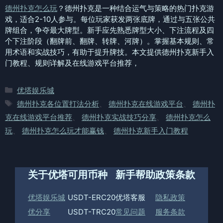
德州扑克怎么玩
？德州扑克是一种结合运气与策略的热门扑克游
戏，适合2-10人参与。每位玩家获发两张底牌，通过与五张公共
牌组合，争夺最大牌型。新手应先熟悉牌型大小、下注流程及四
个下注阶段（翻牌前、翻牌、转牌、河牌）。掌握基本规则、常
用术语和实战技巧，有助于提升牌技。本文提供德州扑克新手入
门教程、规则详解及在线游戏平台推荐，
分
优塔娱乐城
类
标
德州扑克各位置打法分析
、
德州扑克在线游戏平台
、
德州扑
签
克在线游戏平台推荐
、
德州扑克实战技巧分享
、
德州扑克怎么
玩
、
德州扑克怎么玩才能赢钱
、
德州扑克新手入门教程
关于优塔
可用币种
新手帮助
政策条款
优塔娱乐城
USDT-ERC20
优塔客服
隐私政策
优分享
USDT-TRC20
常见问题
服务条款