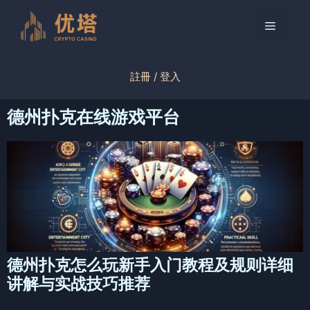
跳
至
菜
内
容
单
註冊 / 登入
德州扑克在线游戏平台
德州扑克怎么玩新手入门教程及规则详细
讲解与实战技巧推荐