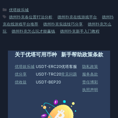
分
优塔娱乐城
类
标
德州扑克各位置打法分析
、
德州扑克在线游戏平台
、
德州扑
签
克在线游戏平台推荐
、
德州扑克实战技巧分享
、
德州扑克怎么
玩
、
德州扑克怎么玩才能赢钱
、
德州扑克新手入门教程
关于优塔
可用币种
新手帮助
政策条款
优塔娱乐城
USDT-ERC20
优塔客服
隐私政策
优分享
USDT-TRC20
常见问题
服务条款
优收益
USDT-BEP20
责任博彩
执照声明