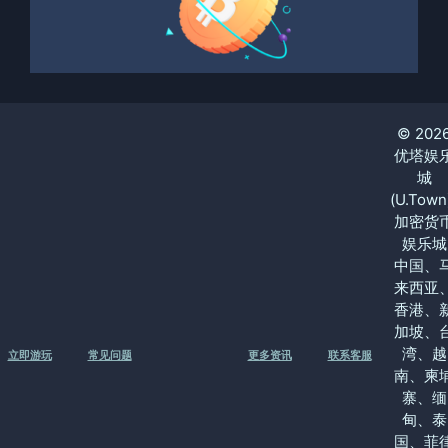
© 202
优塔娱
城
(U.Town
加密货
娱乐城
中国、
来西亚
香港、
加坡、
湾、越
立即游玩
常见问题
更多资讯
联系客服
南、柬
寨、缅
甸、泰
国、菲