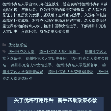
德州扑克名人堂自1988年创立以来，旨在表彰对德州扑克有卓越
贡献的选手与推动者。作为扑克界的最高荣誉殿堂，名人堂不仅
见证了扑克历史的发展，还吸引了全球顶尖选手。入选条件包括
卓越的扑克成就、对扑克运动的推动及良好声誉。名人堂成员涵
盖世界各地的传奇人物，包括中国和女性选手。了解德州扑克名
人堂历史、入选标准、成员名单及奖金排
分
优塔娱乐城
类
标
德州扑克名人堂
、
德州扑克名人堂中国选手
、
德州扑克名人
签
堂入选条件
、
德州扑克名人堂历史介绍
、
德州扑克名人堂奖金排
名
、
德州扑克名人堂女性选手
、
德州扑克名人堂最新名单
、
德
州扑克名人堂有哪些成员
、
德州扑克名人堂荣誉有哪些
、
德州扑
克名人堂评选标准
关于优塔
可用币种
新手帮助
政策条款