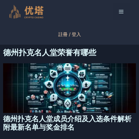
跳
至
菜
内
容
单
註冊 / 登入
德州扑克名人堂荣誉有哪些
德州扑克名人堂成员介绍及入选条件解析
附最新名单与奖金排名