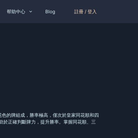
註冊 / 登入
帮助中心
Blog
花色的牌組成，勝率極高，僅次於皇家同花順和四
助於正確判斷牌力，提升勝率。掌握同花順、三