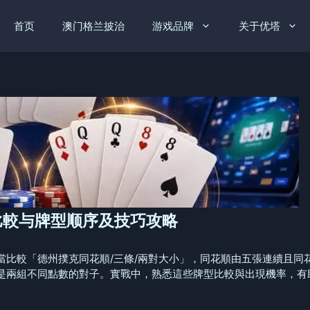
首页
澳门格兰披治
游戏品牌
关于优塔
比較与牌型顺序及技巧攻略
當比較「德州撲克同花順/三條/兩對大小」，同花順由五張連續且同
是兩組不同點數的對子。實戰中，熟悉這些牌型比較與出現機率，有