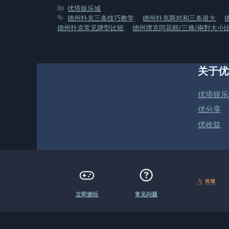
分
优塔娱乐城
类
标
德州扑克三条技巧教学
、
德州扑克两对和三条谁大
、
签
德州扑克常见牌型比较
、
德州撲克同花順/三條/兩對大小
关于优
优塔娱乐
优分享
优收益
立即游玩
常见问题