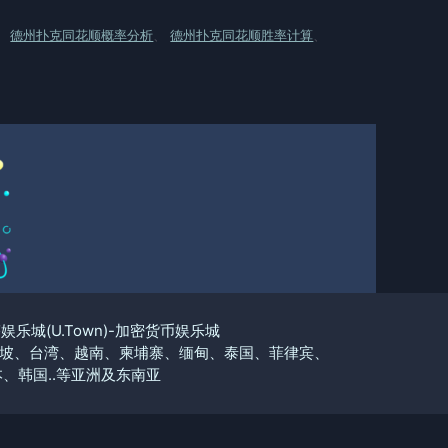
、
德州扑克同花顺概率分析
、
德州扑克同花顺胜率计算
、
优塔娱乐城(U.Town)-加密货币娱乐城
坡、台湾、越南、柬埔寨、缅甸、泰国、菲律宾、
、韩国..等亚洲及东南亚