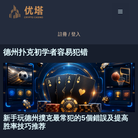
跳
至
菜
内
容
单
註冊 / 登入
德州扑克初学者容易犯错
新手玩德州撲克最常犯的5個錯誤及提高
胜率技巧推荐