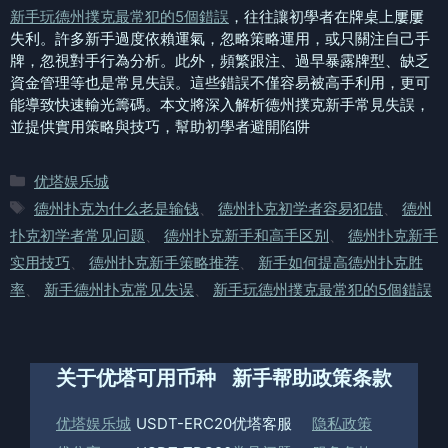
新手玩德州撲克最常犯的5個錯誤
，往往讓初學者在牌桌上屢屢
失利。許多新手過度依賴運氣，忽略策略運用，或只關注自己手
牌，忽視對手行為分析。此外，頻繁跟注、過早暴露牌型、缺乏
資金管理等也是常見失誤。這些錯誤不僅容易被高手利用，更可
能導致快速輸光籌碼。本文將深入解析德州撲克新手常見失誤，
並提供實用策略與技巧，幫助初學者避開陷阱
分
优塔娱乐城
类
标
德州扑克为什么老是输钱
、
德州扑克初学者容易犯错
、
德州
签
扑克初学者常见问题
、
德州扑克新手和高手区别
、
德州扑克新手
实用技巧
、
德州扑克新手策略推荐
、
新手如何提高德州扑克胜
率
、
新手德州扑克常见失误
、
新手玩德州撲克最常犯的5個錯誤
关于优塔
可用币种
新手帮助
政策条款
优塔娱乐城
USDT-ERC20
优塔客服
隐私政策