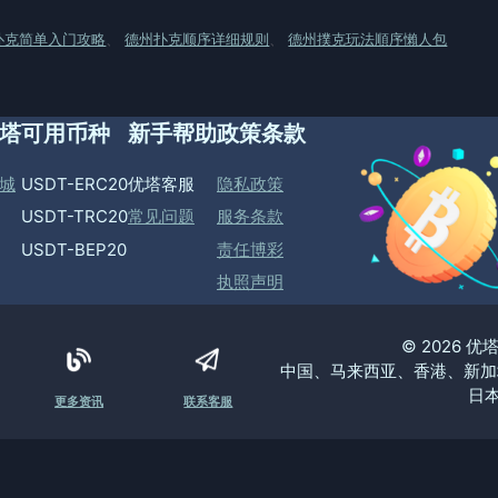
扑克简单入门攻略
、
德州扑克顺序详细规则
、
德州撲克玩法順序懶人包
塔
可用币种
新手帮助
政策条款
城
USDT-ERC20
优塔客服
隐私政策
USDT-TRC20
常见问题
服务条款
USDT-BEP20
责任博彩
执照声明
© 2026 
中国、马来西亚、香港、新加
日本
更多资讯
联系客服