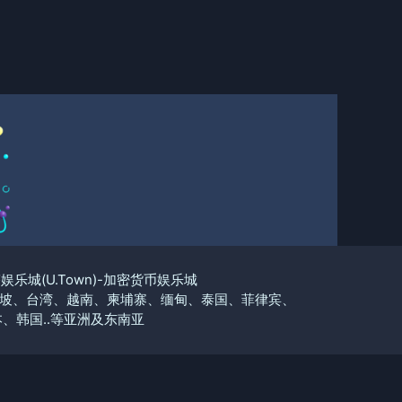
优塔娱乐城(U.Town)-加密货币娱乐城
坡、台湾、越南、柬埔寨、缅甸、泰国、菲律宾、
、韩国..等亚洲及东南亚