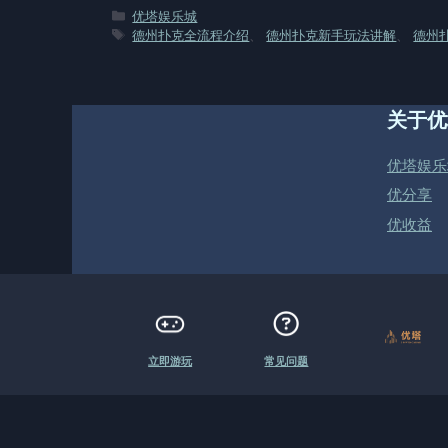
分
优塔娱乐城
类
标
德州扑克全流程介绍
、
德州扑克新手玩法讲解
、
德州
签
关于优
优塔娱乐
优分享
优收益
立即游玩
常见问题