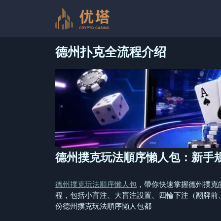
跳
至
内
容
德州扑克全流程介绍
德州撲克玩法順序懶人包：新手
德州撲克玩法順序懶人包
，帶你快速掌握德州撲克
程，包括小盲注、大盲注設置、四輪下注（翻牌前
份德州撲克玩法順序懶人包都