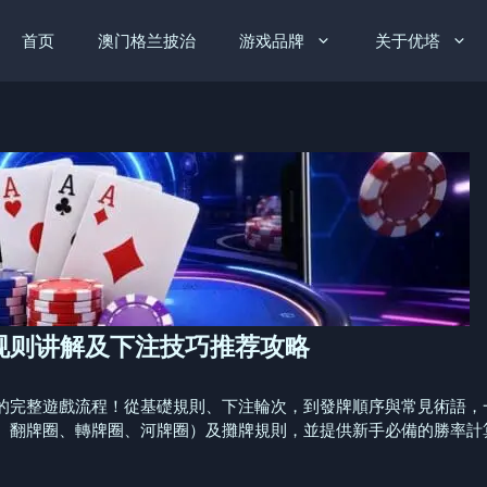
首页
澳门格兰披治
游戏品牌
关于优塔
规则讲解及下注技巧推荐攻略
的完整遊戲流程！從基礎規則、下注輪次，到發牌順序與常見術語，
、翻牌圈、轉牌圈、河牌圈）及攤牌規則，並提供新手必備的勝率計