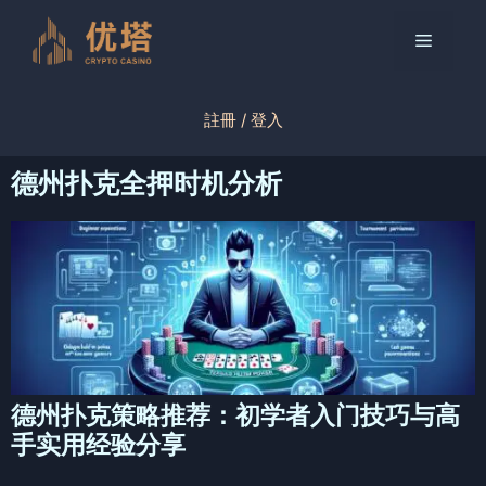
跳
至
菜
内
容
单
註冊 / 登入
德州扑克全押时机分析
德州扑克策略推荐：初学者入门技巧与高
手实用经验分享