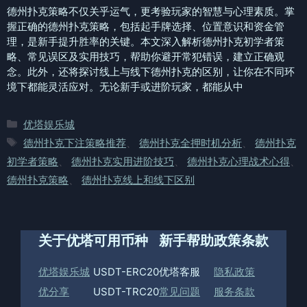
德州扑克策略不仅关乎运气，更考验玩家的智慧与心理素质。掌
握正确的德州扑克策略，包括起手牌选择、位置意识和资金管
理，是新手提升胜率的关键。本文深入解析德州扑克初学者策
略、常见误区及实用技巧，帮助你避开常犯错误，建立正确观
念。此外，还将探讨线上与线下德州扑克的区别，让你在不同环
境下都能灵活应对。无论新手或进阶玩家，都能从中
分
优塔娱乐城
类
标
德州扑克下注策略推荐
、
德州扑克全押时机分析
、
德州扑克
签
初学者策略
、
德州扑克实用进阶技巧
、
德州扑克心理战术心得
、
德州扑克策略
、
德州扑克线上和线下区别
关于优塔
可用币种
新手帮助
政策条款
优塔娱乐城
USDT-ERC20
优塔客服
隐私政策
优分享
USDT-TRC20
常见问题
服务条款