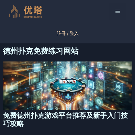
跳
至
菜
内
容
单
註冊 / 登入
德州扑克免费练习网站
免费德州扑克游戏平台推荐及新手入门技
巧攻略