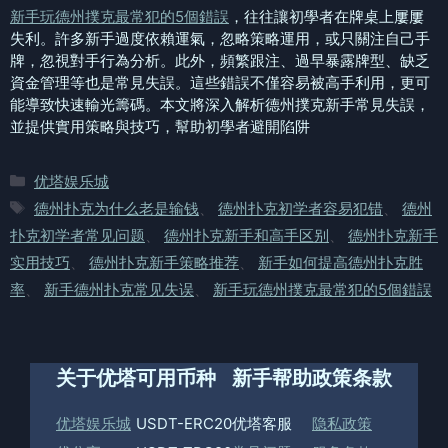
新手玩德州撲克最常犯的5個錯誤
，往往讓初學者在牌桌上屢屢
失利。許多新手過度依賴運氣，忽略策略運用，或只關注自己手
牌，忽視對手行為分析。此外，頻繁跟注、過早暴露牌型、缺乏
資金管理等也是常見失誤。這些錯誤不僅容易被高手利用，更可
能導致快速輸光籌碼。本文將深入解析德州撲克新手常見失誤，
並提供實用策略與技巧，幫助初學者避開陷阱
分
优塔娱乐城
类
标
德州扑克为什么老是输钱
、
德州扑克初学者容易犯错
、
德州
签
扑克初学者常见问题
、
德州扑克新手和高手区别
、
德州扑克新手
实用技巧
、
德州扑克新手策略推荐
、
新手如何提高德州扑克胜
率
、
新手德州扑克常见失误
、
新手玩德州撲克最常犯的5個錯誤
关于优塔
可用币种
新手帮助
政策条款
优塔娱乐城
USDT-ERC20
优塔客服
隐私政策