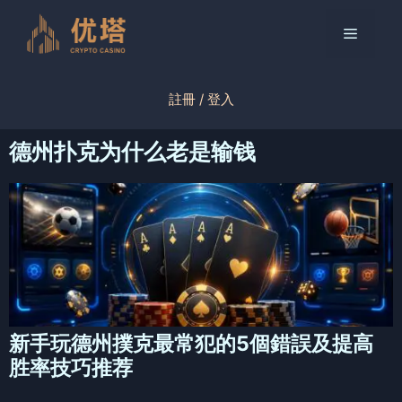
跳
至
菜
内
容
单
註冊 / 登入
德州扑克为什么老是输钱
新手玩德州撲克最常犯的5個錯誤及提高
胜率技巧推荐