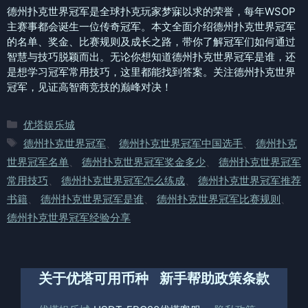
德州扑克世界冠军是全球扑克玩家梦寐以求的荣誉，每年WSOP
主赛事都会诞生一位传奇冠军。本文全面介绍德州扑克世界冠军
的名单、奖金、比赛规则及成长之路，带你了解冠军们如何通过
智慧与技巧脱颖而出。无论你想知道德州扑克世界冠军是谁，还
是想学习冠军常用技巧，这里都能找到答案。关注德州扑克世界
冠军，见证高智商竞技的巅峰对决！
分
优塔娱乐城
类
标
德州扑克世界冠军
、
德州扑克世界冠军中国选手
、
德州扑克
签
世界冠军名单
、
德州扑克世界冠军奖金多少
、
德州扑克世界冠军
常用技巧
、
德州扑克世界冠军怎么练成
、
德州扑克世界冠军推荐
书籍
、
德州扑克世界冠军是谁
、
德州扑克世界冠军比赛规则
、
德州扑克世界冠军经验分享
关于优塔
可用币种
新手帮助
政策条款