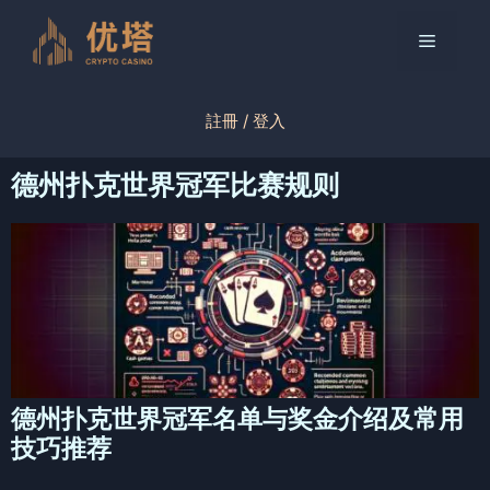
跳
至
菜
内
容
单
註冊 / 登入
德州扑克世界冠军比赛规则
德州扑克世界冠军名单与奖金介绍及常用
技巧推荐