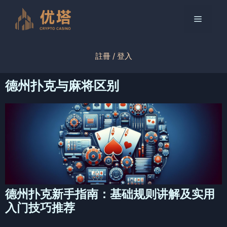
跳
至
菜
内
容
单
註冊 / 登入
德州扑克与麻将区别
德州扑克新手指南：基础规则讲解及实用
入门技巧推荐