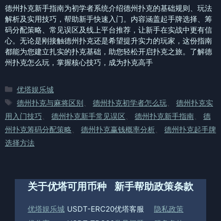
德州扑克新手指南为初学者系统介绍德州扑克的基础规则、玩法
解析及实用技巧，帮助新手快速入门。内容涵盖起手牌选择、筹
码分配策略、常见误区及线上平台推荐，让新手在实战中更有信
心。无论是刚接触德州扑克还是希望提升实力的玩家，这份指南
都能为您建立扎实的扑克基础，助您轻松开启扑克之旅。了解德
州扑克怎么玩，掌握核心技巧，成为扑克高手
分
优塔娱乐城
类
标
德州扑克与麻将区别
、
德州扑克初学者怎么玩
、
德州扑克实
签
用入门技巧
、
德州扑克新手常见误区
、
德州扑克新手指南
、
德
州扑克筹码分配策略
、
德州扑克赢钱概率分析
、
德州扑克起手牌
选择方法
关于优塔
可用币种
新手帮助
政策条款
优塔娱乐城
USDT-ERC20
优塔客服
隐私政策