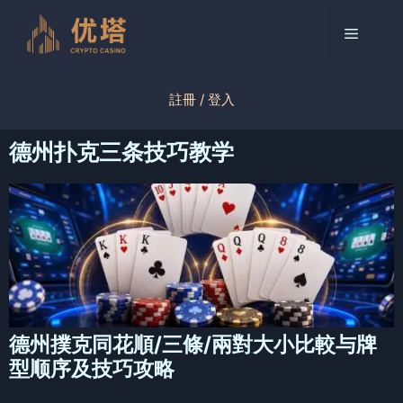
跳
至
菜
内
容
单
註冊 / 登入
德州扑克三条技巧教学
德州撲克同花順/三條/兩對大小比較与牌
型顺序及技巧攻略