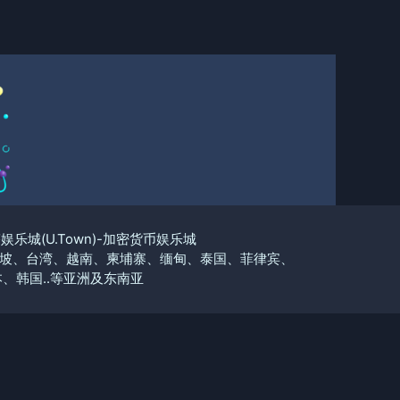
优塔娱乐城(U.Town)-加密货币娱乐城
坡、台湾、越南、柬埔寨、缅甸、泰国、菲律宾、
、韩国..等亚洲及东南亚