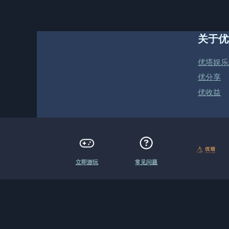
签
关于优
优塔娱乐
优分享
优收益
立即游玩
常见问题