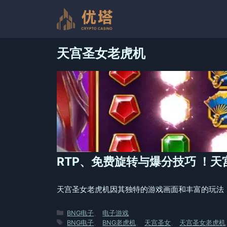
跳
至
内
容
天宫圣女老虎机
RTP、免费旋转与爆分技巧 ！
天宫圣女老虎机因其独特的游戏画面和丰富的玩法，
分
BNG电子
、
电子游戏
类
标
BNG电子
、
BNG老虎机
、
天宫圣女
、
天宫圣女老虎机