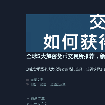
签
全球5大加密货币交易所推荐，
加密货币逐渐成为投资者的热门选择，想要获得加
分
首页文章
类
标
U塔
、
优塔
、
优塔娱乐城
签
较新文章
页
页
←
上一页
1
2