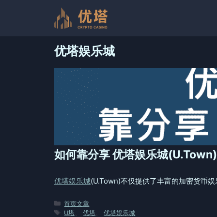
跳
至
内
容
优塔娱乐城
如何靠分享 优塔娱乐城(U.Town)
优塔娱乐城
(U.Town)不仅提供了丰富的加密货
分
首页文章
类
标
U塔
、
优塔
、
优塔娱乐城