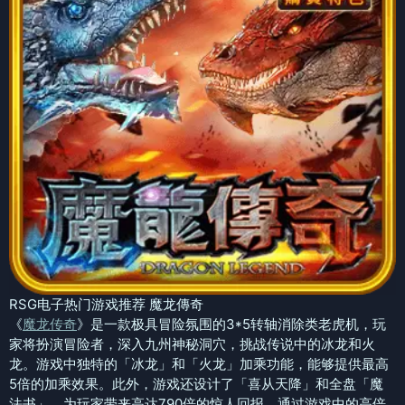
RSG电子热门游戏推荐 魔龙傳奇
《
魔龙传奇
》是一款极具冒险氛围的3*5转轴消除类老虎机，玩
家将扮演冒险者，深入九州神秘洞穴，挑战传说中的冰龙和火
龙。游戏中独特的「冰龙」和「火龙」加乘功能，能够提供最高
5倍的加乘效果。此外，游戏还设计了「喜从天降」和全盘「魔
法书」，为玩家带来高达790倍的惊人回报。通过游戏中的高倍