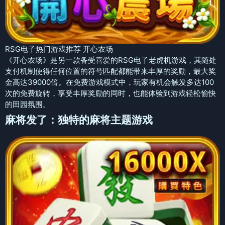
RSG电子热门游戏推荐 开心农场
《开心农场》是另一款备受喜爱的RSG电子老虎机游戏，其随处
支付机制使得任何位置的符号匹配都能带来丰厚的奖励，最大奖
金高达39000倍。在免费游戏模式中，玩家有机会触发多达100
次的免费旋转，享受丰厚奖励的同时，也能体验到游戏轻松愉快
的田园氛围。
麻将发了：独特的麻将主题游戏