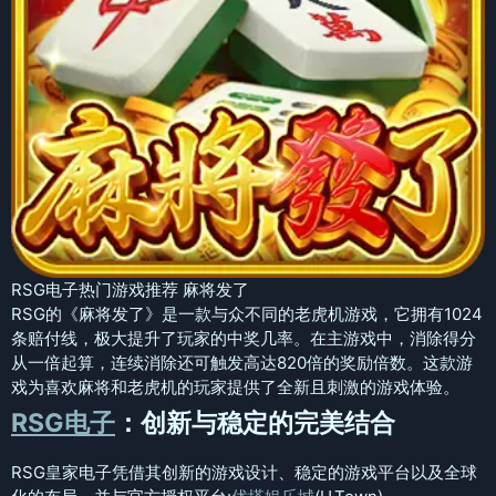
RSG电子热门游戏推荐 麻将发了
RSG的《麻将发了》是一款与众不同的老虎机游戏，它拥有1024
条赔付线，极大提升了玩家的中奖几率。在主游戏中，消除得分
从一倍起算，连续消除还可触发高达820倍的奖励倍数。这款游
戏为喜欢麻将和老虎机的玩家提供了全新且刺激的游戏体验。
RSG电子
：创新与稳定的完美结合
RSG皇家电子凭借其创新的游戏设计、稳定的游戏平台以及全球