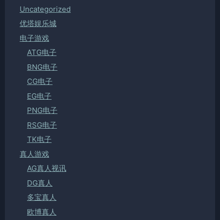
Uncategorized
优塔娱乐城
电子游戏
ATG电子
BNG电子
CG电子
EG电子
PNG电子
RSG电子
TK电子
真人游戏
AG真人视讯
DG真人
多宝真人
欧博真人