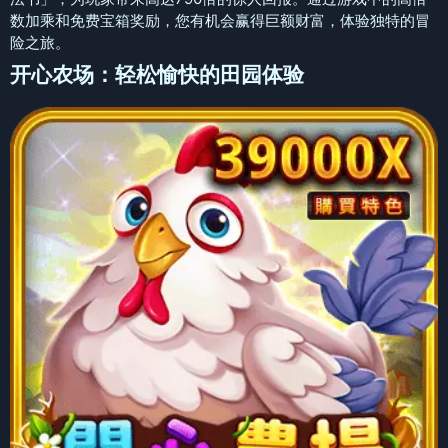
数加乘和免费宝箱奖励，您有机会赢得巨额财富，体验独特的冒
险之旅。
开心农场：轻松愉快的田园体验