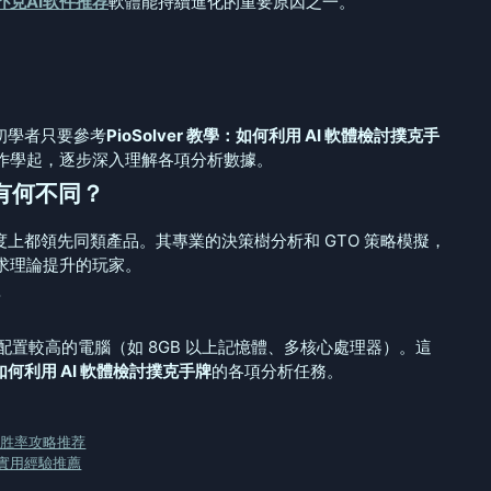
扑克AI软件推荐
軟體能持續進化的重要原因之一。
，初學者只要參考
PioSolver 教學：如何利用 AI 軟體檢討撲克手
作學起，逐步深入理解各項分析數據。
軟體有何不同？
靈活度上都領先同類產品。其專業的決策樹分析和 GTO 策略模擬，
求理論提升的玩家。
？
使用配置較高的電腦（如 8GB 以上記憶體、多核心處理器）。這
學：如何利用 AI 軟體檢討撲克手牌
的各項分析任務。
高胜率攻略推荐
實用經驗推薦