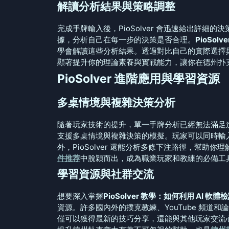
解讀分析結果與策略調整
完成手牌輸入後，PioSolver 會迅速給出詳細
據，分析自己在每一步的決策是否合理。
PioSol
學會解讀這些分析結果。透過對比自己的實際選擇與
顯著提升你的理論素養與實戰能力，讓你在德州扑
PioSolver 進階應用與學習資源
多桌情境與複雜決策分析
隨著玩家技術的提升，單一手牌分析已經無法滿足
支援多桌情境與複雜決策的模擬。玩家可以同時輸
外，PioSolver 還能分析多條下注路徑，幫助
件推荐
中脫穎而出，成為職業玩家和教練的必備工
學習資源與社群交流
想要深入掌握
PioSolver 教學：如何利用 AI 軟
資源。許多國內外的撲克教練、YouTube 頻道和論
僅可以獲得最新的技巧分享，還能與其他玩家交流