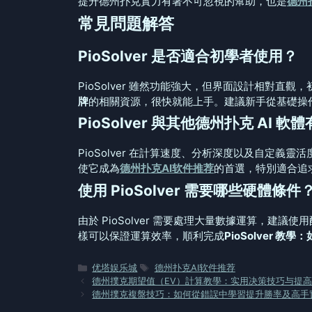
提升德州扑克實力有著不可忽視的幫助，也是
德州
常見問題解答
PioSolver 是否適合初學者使用？
PioSolver 雖然功能強大，但界面設計相對直觀
牌
的相關資源，很快就能上手。建議新手從基礎操
PioSolver 與其他德州扑克 AI 
PioSolver 在計算速度、分析深度以及自定義
使它成為
德州扑克AI软件推荐
的首選，特別適合追
使用 PioSolver 需要哪些硬體條件
由於 PioSolver 需要處理大量數據運算，建議
樣可以保證運算效率，順利完成
PioSolver 教
分
标
优塔娱乐城
德州扑克AI软件推荐
类
签
德州撲克期望值（EV）計算教學：实用决策技巧与提
德州撲克複盤技巧：如何從錯誤中學習提升勝率及高手