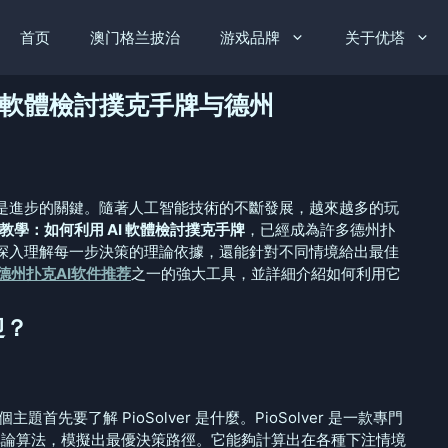
首页
澳门格兰披治
游戏品牌
关于优塔
 AI 軟體檢討撲克手牌与德州
是進步的關鍵。隨著人工智能技術的不斷發展，越來越多的玩
ver 教學：如何利用 AI 軟體檢討撲克手牌
，已經成為許多德州扑
深入理解每一步決策的理論依據，還能針對不同情境給出最佳
德州扑克AI软件推荐
之一的強大工具，並詳細介紹如何利用它
迎？
個主題首先要了解 PioSolver 是什麼。PioSolver 是一款專門
博弈論算法，模擬出最優決策路徑。它能夠計算出在各種下注情境