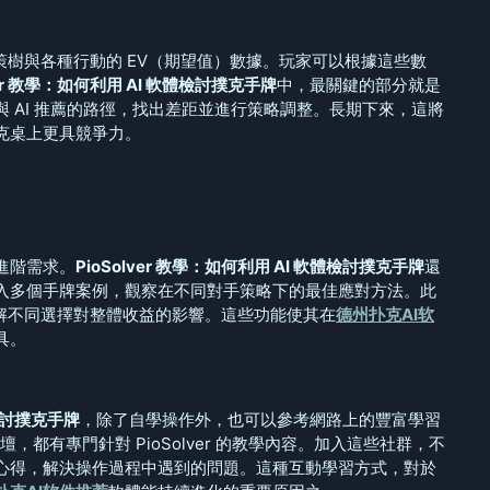
的決策樹與各種行動的 EV（期望值）數據。玩家可以根據這些數
ver 教學：如何利用 AI 軟體檢討撲克手牌
中，最關鍵的部分就是
 AI 推薦的路徑，找出差距並進行策略調整。長期下來，這將
克桌上更具競爭力。
進階需求。
PioSolver 教學：如何利用 AI 軟體檢討撲克手牌
還
入多個手牌案例，觀察在不同對手策略下的最佳應對方法。此
你理解不同選擇對整體收益的影響。這些功能使其在
德州扑克AI软
具。
體檢討撲克手牌
，除了自學操作外，也可以參考網路上的豐富學習
壇，都有專門針對 PioSolver 的教學內容。加入這些社群，不
心得，解決操作過程中遇到的問題。這種互動學習方式，對於