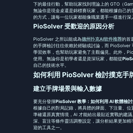
下的最佳行動，幫助玩家找到理論上的 GTO（Game 
無論你是現金桌還是錦標賽玩家，都能根據自己的需求
的方式，讓每一位玩家都能像職業選手一樣進行深
PioSolver 受歡迎的原因分析
PioSolver 之所以能成為
德州扑克AI软件推荐
的首
的手牌檢討往往依賴於經驗或討論，而 PioSolv
學習效率，也幫助玩家避免了主觀偏見。此外，Pio
使用。無論你是初學者還是資深玩家，都能從
Pio
自己的技術水平。
如何利用 PioSolver 檢討撲克手
建立手牌場景與輸入數據
要充分發揮
PioSolver 教學：如何利用 AI 軟體
根據自己的對局記錄，將具體的牌面、下注量、位置等資
準確還原真實情境，AI 才能給出最貼近實戰的建議。
深、盲注等條件靈活調整設定，讓分析結果更加精
迎的工具之一。