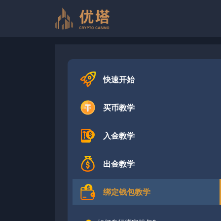
跳
至
内
容
快速开始
买币教学
入金教学
出金教学
绑定钱包教学