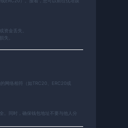
或ERC20）。接着，您可以前往优塔娱
或资金丢失。
损失。
网络相符（如TRC20、ERC20或
安全。同时，确保钱包地址不要与他人分