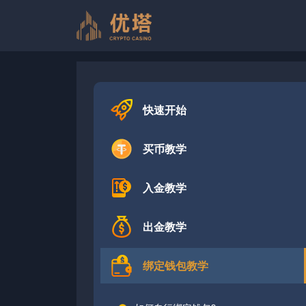
跳
至
内
容
快速开始
买币教学
入金教学
出金教学
绑定钱包教学