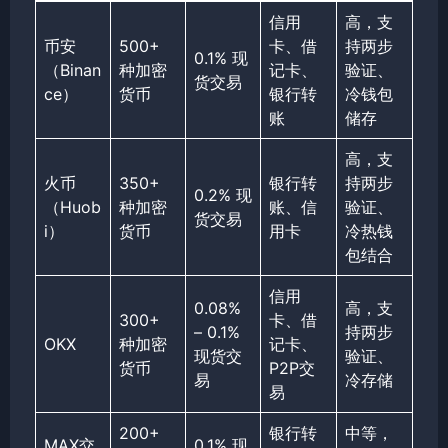
信用
高，支
币安
500+
卡、借
持两步
0.1% 现
（Binan
种加密
记卡、
验证、
货交易
ce）
货币
银行转
冷钱包
账
储存
高，支
火币
350+
银行转
持两步
0.2% 现
（Huob
种加密
账、信
验证、
货交易
i）
货币
用卡
冷热钱
包结合
信用
0.08%
高，支
300+
卡、借
– 0.1%
持两步
OKX
种加密
记卡、
现货交
验证、
货币
P2P交
易
冷存储
易
200+
银行转
中等，
MAX交
0.1% 现