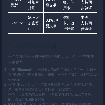
种加密
账、信
支持两
易所
货交易
货币
用卡
步验证
50+ 种
信用
中等，
0.1% 现
BitoPro
加密货
卡、银
支持两
货交易
币
行转账
步验证
2. 交易所的核心功能
每个交易所都有独特的核心功能，以下是一些主要平
台的优势：
币安（Binance）
：全球最大的加密货币交易所之一，提供丰
富的加密货币选择和低交易费用，同时支持期货、杠杆等高级
交易功能。
火币（Huobi）
：广泛的加密货币支持，适合亚洲市场的用
户，提供良好的安全性和多种法币充值方式。
OKX
：以低交易费用著称，同时提供先进的衍生品交易功
能，适合有经验的交易者。
MAX交易所
：专注于台湾本土市场，提供简单易用的界面，