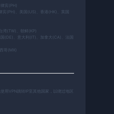
律宾(PH)
宾(PH)、美国(US)、香港(HK)、英国
台湾(TW)、朝鲜(KP)
国(DE)、意大利(IT)、加拿大(CA)、法国
西哥(MX)
试使用VPN跳转IP至其他国家，以绕过地区