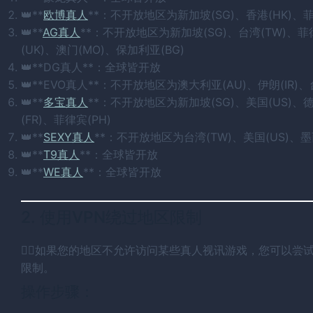
👑**
欧博真人
**：不开放地区为新加坡(SG)、香港(HK)、菲
👑**
AG真人
**：不开放地区为新加坡(SG)、台湾(TW)、菲律
(UK)、澳门(MO)、保加利亚(BG)
👑**DG真人**：全球皆开放
👑**EVO真人**：不开放地区为澳大利亚(AU)、伊朗(IR)、
👑**
多宝真人
**：不开放地区为新加坡(SG)、美国(US)、德
(FR)、菲律宾(PH)
👑**
SEXY真人
**：不开放地区为台湾(TW)、美国(US)、墨
👑**
T9真人
**：全球皆开放
👑**
WE真人
**：全球皆开放
2. 使用VPN绕过地区限制
😵‍💫如果您的地区不允许访问某些真人视讯游戏，您可以尝
限制。
操作步骤：