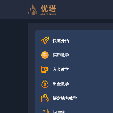
跳
至
内
容
快速开始
买币教学
入金教学
出金教学
绑定钱包教学
问与答