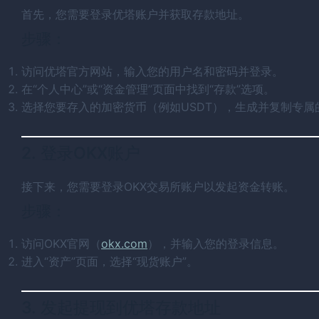
首先，您需要登录优塔账户并获取存款地址。
步骤：
访问优塔官方网站，输入您的用户名和密码并登录。
在“个人中心”或“资金管理”页面中找到“存款”选项。
选择您要存入的加密货币（例如USDT），生成并复制专属
2. 登录OKX账户
接下来，您需要登录OKX交易所账户以发起资金转账。
步骤：
访问OKX官网（
okx.com
），并输入您的登录信息。
进入“资产”页面，选择“现货账户”。
3. 发起提现到优塔存款地址