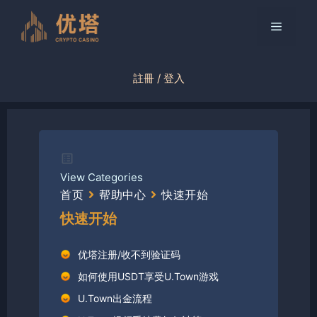
跳
至
菜
内
容
单
註冊 / 登入
View Categories
首页
帮助中心
快速开始
快速开始
优塔注册/收不到验证码
如何使用USDT享受U.Town游戏
U.Town出金流程