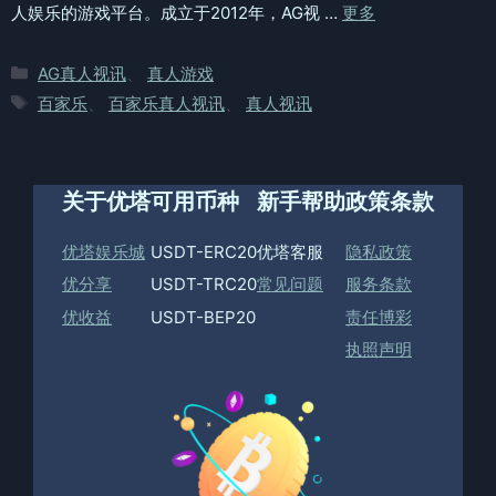
人娱乐的游戏平台。成立于2012年，AG视 …
更多
分
AG真人视讯
、
真人游戏
类
标
百家乐
、
百家乐真人视讯
、
真人视讯
签
关于优塔
可用币种
新手帮助
政策条款
优塔娱乐城
USDT-ERC20
优塔客服
隐私政策
优分享
USDT-TRC20
常见问题
服务条款
优收益
USDT-BEP20
责任博彩
执照声明