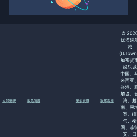
© 202
优塔娱
城
(U.Town
加密货
娱乐城
中国、
来西亚
香港、
加坡、
湾、越
立即游玩
常见问题
更多资讯
联系客服
南、柬
寨、缅
甸、泰
国、菲
宾、日