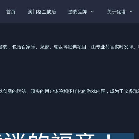
首页
澳门格兰披治
游戏品牌
关于优塔
游戏，包括百家乐、龙虎、轮盘等经典项目，由专业荷官实时发牌。
以创新的玩法、顶尖的用户体验和多样化的游戏内容，成为了众多玩