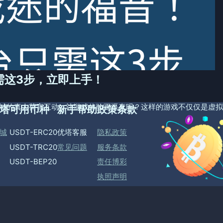
需这3步，立即上手！
乐城的真人荷官互动，让游戏体验更逼真吗？这样的游戏不仅仅是虚拟
塔
可用币种
新手帮助
政策条款
城
USDT-ERC20
优塔客服
隐私政策
USDT-TRC20
常见问题
服务条款
USDT-BEP20
责任博彩
执照声明