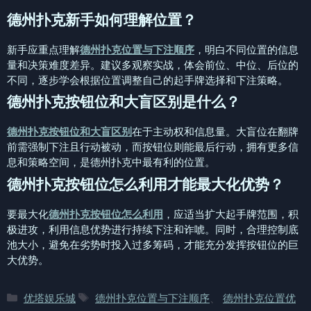
德州扑克新手如何理解位置？
新手应重点理解
德州扑克位置与下注顺序
，明白不同位置的信息
量和决策难度差异。建议多观察实战，体会前位、中位、后位的
不同，逐步学会根据位置调整自己的起手牌选择和下注策略。
德州扑克按钮位和大盲区别是什么？
德州扑克按钮位和大盲区别
在于主动权和信息量。大盲位在翻牌
前需强制下注且行动被动，而按钮位则能最后行动，拥有更多信
息和策略空间，是德州扑克中最有利的位置。
德州扑克按钮位怎么利用才能最大化优势？
要最大化
德州扑克按钮位怎么利用
，应适当扩大起手牌范围，积
极进攻，利用信息优势进行持续下注和诈唬。同时，合理控制底
池大小，避免在劣势时投入过多筹码，才能充分发挥按钮位的巨
大优势。
分
标
优塔娱乐城
德州扑克位置与下注顺序
、
德州扑克位置优
类
签