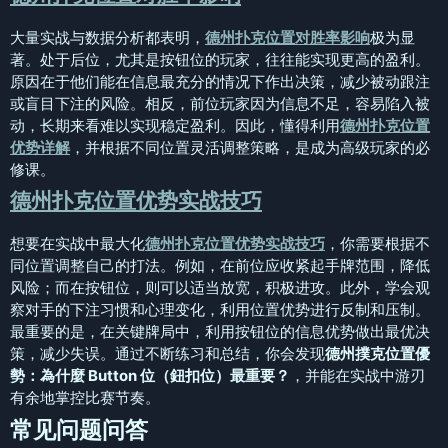
大量实战与数据分析都表明，
德州扑克位置对胜率影响
极为显
著。处于后位，尤其是按钮位的玩家，往往能实现更高的盈利。
原因在于他们能在信息最充分的情况下作出决策，减少被动跟注
或盲目下注的风险。相反，前位玩家因为信息不足，容易陷入被
动，长期来看难以实现稳定盈利。因此，懂得利用
德州扑克位置
优势详解
，并根据不同位置灵活调整策略，是成为高级玩家的必
修课。
德州扑克位置优势实战技巧
想要在实战中最大化
德州扑克位置优势实战技巧
，你需要根据不
同位置调整自己的打法。例如，在前位应收紧起手牌范围，降低
风险；而在按钮位，则可以适当放宽，积极进攻。此外，学会观
察对手的下注习惯和心理变化，利用位置优势进行反制和压制。
最重要的是，在关键牌局中，利用按钮位的信息优势做出最优决
策，减少失误。通过不断练习和总结，你会发现
德州撲克位置優
勢：為什麼 Button 位（鈕扣位）最重要？
，并能在实战中游刃
有余地掌控比赛节奏。
常见问题问答