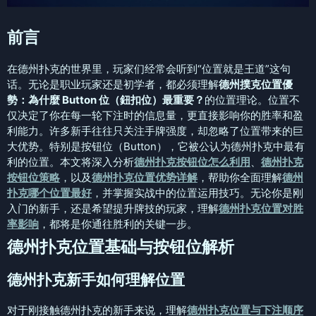
前言
在德州扑克的世界里，玩家们经常会听到“位置就是王道”这句
话。无论是职业玩家还是初学者，都必须理解
德州撲克位置優
勢：為什麼 Button 位（鈕扣位）最重要？
的位置理论。位置不
仅决定了你在每一轮下注时的信息量，更直接影响你的胜率和盈
利能力。许多新手往往只关注手牌强度，却忽略了位置带来的巨
大优势。特别是按钮位（Button），它被公认为德州扑克中最有
利的位置。本文将深入分析
德州扑克按钮位怎么利用
、
德州扑克
按钮位策略
，以及
德州扑克位置优势详解
，帮助你全面理解
德州
扑克哪个位置最好
，并掌握实战中的位置运用技巧。无论你是刚
入门的新手，还是希望提升牌技的玩家，理解
德州扑克位置对胜
率影响
，都将是你通往胜利的关键一步。
德州扑克位置基础与按钮位解析
德州扑克新手如何理解位置
对于刚接触德州扑克的新手来说，理解
德州扑克位置与下注顺序