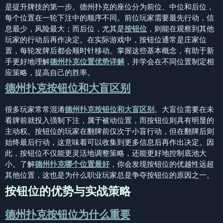
是提升牌技的第一步。德州扑克的座位分为前位、中位和后位，
每个位置在一轮下注中的顺序不同。前位玩家需要最先行动，信
息最少，风险最大；而后位，尤其是
按钮位
，则能在观察到其他
玩家的行动后再作决定。在实际游戏中，按钮位通常是庄家位
置，每轮发牌后都会顺时针移动。掌握这些基本概念，有助于新
手更好地理解
德州扑克位置优势详解
，并学会在不同位置制定相
应策略，提高自己的胜率。
德州扑克按钮位和大盲区别
很多玩家常常混淆
德州扑克按钮位和大盲区别
。大盲位需要在未
看牌前就投入强制下注，属于被动位置，而按钮位则具有明显的
主动权。按钮位的玩家在翻牌前仅次于小盲行动，但在翻牌后则
始终最后行动，这意味着可以收集到更多信息后再作出决定。因
此，按钮位不仅能更灵活地调整策略，还能更好地控制底池大
小。了解
德州扑克哪个位置最好
，你会发现按钮位的优越性远超
其他位置，这也是为什么职业玩家总是争夺按钮位的原因之一。
按钮位的优势与实战策略
德州扑克按钮位为什么重要