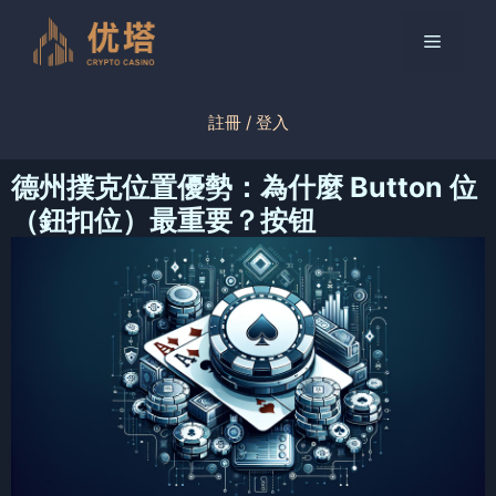
跳
至
菜
内
容
单
註冊 / 登入
德州撲克位置優勢：為什麼 Button 位
（鈕扣位）最重要？按钮