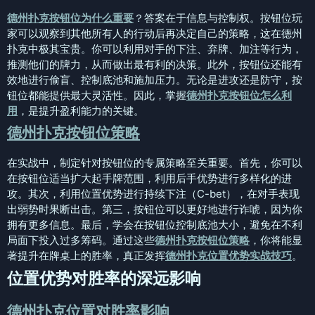
德州扑克按钮位为什么重要
？答案在于信息与控制权。按钮位玩
家可以观察到其他所有人的行动后再决定自己的策略，这在德州
扑克中极其宝贵。你可以利用对手的下注、弃牌、加注等行为，
推测他们的牌力，从而做出最有利的决策。此外，按钮位还能有
效地进行偷盲、控制底池和施加压力。无论是进攻还是防守，按
钮位都能提供最大灵活性。因此，掌握
德州扑克按钮位怎么利
用
，是提升盈利能力的关键。
德州扑克按钮位策略
在实战中，制定针对按钮位的专属策略至关重要。首先，你可以
在按钮位适当扩大起手牌范围，利用后手优势进行多样化的进
攻。其次，利用位置优势进行持续下注（C-bet），在对手表现
出弱势时果断出击。第三，按钮位可以更好地进行诈唬，因为你
拥有更多信息。最后，学会在按钮位控制底池大小，避免在不利
局面下投入过多筹码。通过这些
德州扑克按钮位策略
，你将能显
著提升在牌桌上的胜率，真正发挥
德州扑克位置优势实战技巧
。
位置优势对胜率的深远影响
德州扑克位置对胜率影响