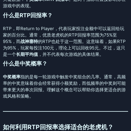
游戏中的表现。
什么是RTP回报率？
RTP，即Return to Player，代表玩家投注金额中可以返回给玩
家的百分比。通常，优质老虎机的RTP回报率范围为75%至
95%，而
战神塞特
的RTP也处于这一范围。这意味着，如果RTP
为95%，玩家每投注100元，理论上可以回收95元。不过，这只
是一个
长期平均值
，并不代表每次游戏的具体结果。
什么是中奖概率？
中奖概率
指的是每一轮游戏中触发中奖组合的几率。通常，高频
率的中奖意味着你会经常获得小额奖励，而低频率的中奖则可能
带来更大的单次回报。理解这个概念可以帮助你选择更适合的游
戏风格和策略。
如何利用RTP回报率选择适合的老虎机？