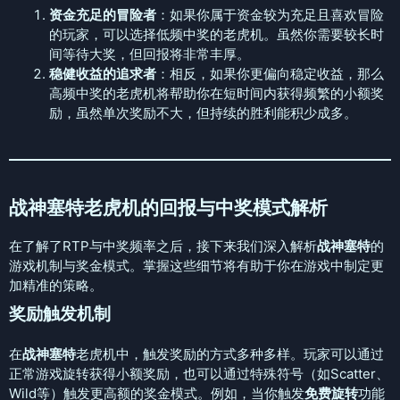
资金充足的冒险者
：如果你属于资金较为充足且喜欢冒险
的玩家，可以选择低频中奖的老虎机。虽然你需要较长时
间等待大奖，但回报将非常丰厚。
稳健收益的追求者
：相反，如果你更偏向稳定收益，那么
高频中奖的老虎机将帮助你在短时间内获得频繁的小额奖
励，虽然单次奖励不大，但持续的胜利能积少成多。
战神塞特老虎机的回报与中奖模式解析
在了解了RTP与中奖频率之后，接下来我们深入解析
战神塞特
的
游戏机制与奖金模式。掌握这些细节将有助于你在游戏中制定更
加精准的策略。
奖励触发机制
在
战神塞特
老虎机中，触发奖励的方式多种多样。玩家可以通过
正常游戏旋转获得小额奖励，也可以通过特殊符号（如Scatter、
Wild等）触发更高额的奖金模式。例如，当你触发
免费旋转
功能