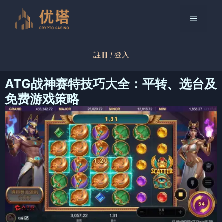
跳
至
菜
内
容
单
註冊 / 登入
ATG战神赛特技巧大全：平转、选台及
免费游戏策略