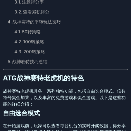
注意得分率
查看累积得分
战神赛特的平转玩法技巧
50转策略
100转策略
200转策略
战神赛特技巧总结
ATG战神赛特老虎机的特色
战神赛特老虎机具备一系列独特功能，包括自由选台模式、倍数
符号奖金加乘，以及丰富的免费游戏和奖金游戏。以下是这些功
能的详细介绍：
自由选台模式
在开始游戏前，玩家可以查看每台机台的实时开奖数据，得分率