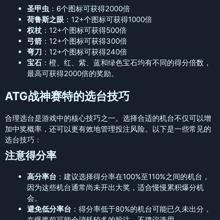
圣甲虫
：6个图标可获得2000倍
荷鲁斯之眼
：12+个图标可获得1000倍
权杖
：12+个图标可获得500倍
弓箭
：12+个图标可获得300倍
弯刀
：12+个图标可获得240倍
宝石
：橙、红、紫、蓝和绿色宝石均有不同的得分倍数，
最高可获得2000倍的奖励。
ATG战神赛特的选台技巧
合理选台是游戏中的核心技巧之一。选择合适的机台不仅可以增
加中奖概率，还可以更有效地管理投注风险。以下是一些常见的
选台技巧：
注意得分率
高分率台
：建议选择得分率在100%至110%之间的机台，
因为这些机台通常尚未开出大奖，适合慢慢累积爆分机
会。
避免低分率台
：得分率低于80%的机台可能已久未出分，
在爆奖前可能会消耗较多的投注，不建议选用。