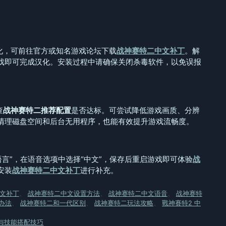
化，可前往官方或知名游戏论坛下载
战神赛特二中文补丁
。解
戏即可完成汉化。安装过程中请确保关闭杀毒软件，以免误报
查
战神赛特二推荐配置
是否达标。可尝试降低游戏画质、分辨
清理磁盘空间和后台无用程序，也能有效提升游戏流畅度。
语言”，在语音选项中选择“中文”，保存后重启游戏即可体验
战
安装
战神赛特二中文补丁
进行补充。
文补丁
、
战神赛特二中文设置方法
、
战神赛特二中文语音
、
战神赛特
办法
、
战神赛特二和一代区别
、
战神赛特二玩法攻略
、
戰神賽特2 中
与技能搭配技巧