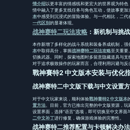
情介绍
以更丰富的情感线和更宏大的世界观为特色
情中融入了更多支线任务与角色互动，使故事更加
本
中感受到沉浸式的冒险体验。与一代相比，二代
一代区别
的显著体现。
战神赛特二玩法攻略
：新机制与挑战
本作新增了多样化的战斗系统和装备养成机制，强
本
中取得高分，掌握
战神赛特二玩法攻略
至关重要
切换武器。同时，探索地图时多留意隐藏道具与支
对于追求极致操作的玩家而言，合理利用闪避与反
戰神賽特2 中文版本安装与优化
战神赛特二中文版下载与中文设置方
对于中文玩家来说，顺利体验
戰神賽特2 中文版本
置方法
。目前，官方已推出完整的中文版资源，玩
设置界面，选择“语言”选项，即可切换至中文界面
二中文补丁
进行修复，确保游戏体验的完整性。
战神赛特二推荐配置与卡顿解决办法