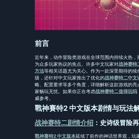
前言
近年来，动作冒险类游戏在全球范围内持续火热，
为众多玩家热议的焦点。许多中文玩家对
战神赛特
方法
等相关话题尤为关心。作为一款深受期待的续
级，还针对中文玩家推出了优化的
战神赛特二中文
略、配置要求等多个角度，详细解析这款游戏的亮
家畅玩无忧。如果你正在考虑
战神赛特二值得玩吗
威参考。
戰神賽特2 中文版本剧情与玩法
战神赛特二剧情介绍
：史诗级冒险再
戰神賽特2 中文版本
延续了前作的神话世界观，玩