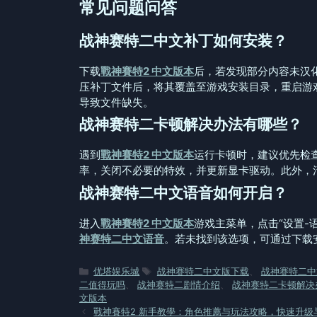
常见问题问答
战神赛特二中文补丁如何安装？
下载
戰神賽特2 中文版本
后，若发现部分内容未汉
压补丁文件后，将其覆盖至游戏安装目录，重启游
导致文件缺失。
战神赛特二卡顿解决办法有哪些？
遇到
戰神賽特2 中文版本
运行卡顿时，建议优先检
率，关闭不必要的特效，并更新显卡驱动。此外，
战神赛特二中文语音如何开启？
进入
戰神賽特2 中文版本
游戏主菜单，点击“设置-
神赛特二中文语音
。若未找到该选项，可通过下载
分
标
优塔娱乐城
战神赛特二中文版下载
、
战神赛特二中
类
签
二值得玩吗
、
战神赛特二剧情介绍
、
战神赛特二卡顿解决
文版本
戰神賽特2 新手教學：角色推薦与玩法攻略，快速升级