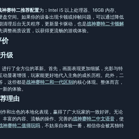
战神赛特二推荐配置
为：Intel i5 以上处理器、16GB 内存、
GB 的硬盘空间。如果你的设备出现卡顿或掉帧问题，可以通过降低
期清理后台无关程序，更新显卡驱动，也是
战神赛特二卡顿解
先调整画质设置，以获得更流畅的游戏体验。
评价
升级
，进行了全方位的革新。首先，画面表现更加细腻，光影与特
互动显著增强，玩家能更好地代入主角的成长历程。此外，二
等，这些都是
战神赛特二和一代区别
的核心体现。整体而言，
一新的体验。
荐理由
制作和出色的本地化表现，赢得了广大玩家的一致好评。无论
。丰富的内容、流畅的操作、完善的
战神赛特二中文语音
，使
战神赛特二值得玩吗
，不妨亲自体验一番，相信你会被其独特