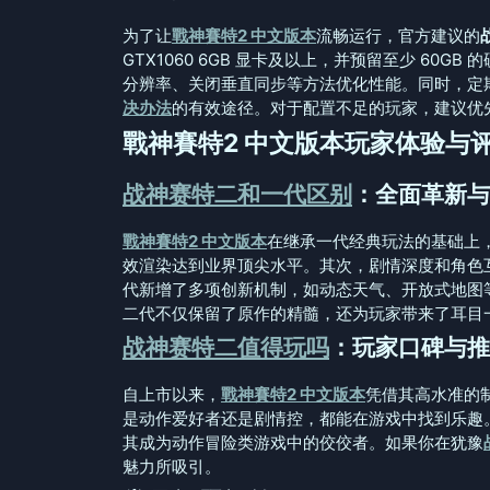
为了让
戰神賽特2 中文版本
流畅运行，官方建议的
GTX1060 6GB 显卡及以上，并预留至少 60
分辨率、关闭垂直同步等方法优化性能。同时，定
决办法
的有效途径。对于配置不足的玩家，建议优
戰神賽特2 中文版本玩家体验与
战神赛特二和一代区别
：全面革新与
戰神賽特2 中文版本
在继承一代经典玩法的基础上
效渲染达到业界顶尖水平。其次，剧情深度和角色
代新增了多项创新机制，如动态天气、开放式地图
二代不仅保留了原作的精髓，还为玩家带来了耳目
战神赛特二值得玩吗
：玩家口碑与推
自上市以来，
戰神賽特2 中文版本
凭借其高水准的
是动作爱好者还是剧情控，都能在游戏中找到乐趣
其成为动作冒险类游戏中的佼佼者。如果你在犹豫
魅力所吸引。