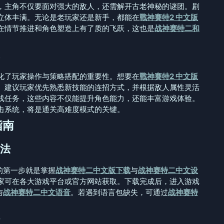
，主角不仅要面对强大的敌人，还需解开古老神秘的谜团。剧
立体丰满。无论是老玩家还是新手，都能在
戰神賽特2 中文版
在情节推进和角色塑造上有了质的飞跃，这也是
战神赛特二和
化了玩家操作与策略搭配的重要性。想要在
戰神賽特2 中文版
。建议玩家优先熟悉新技能的连招方式，并根据敌人属性灵活
线任务，这些内容不仅能提升角色能力，还能丰富游戏体验。
击系统，将是通关高难度模式的关键。
指南
法
的第一步就是掌握
战神赛特二中文版下载
与
战神赛特二中文设
家可在各大游戏平台或官方网站获取。下载完成后，进入游戏
与
战神赛特二中文语音
。若遇到语言包缺失，可通过
战神赛特