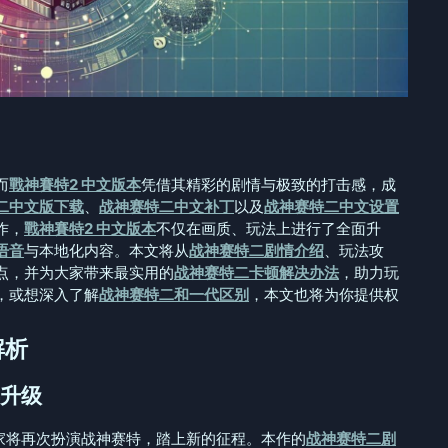
而
戰神賽特2 中文版本
凭借其精彩的剧情与极致的打击感，成
二中文版下载
、
战神赛特二中文补丁
以及
战神赛特二中文设置
作，
戰神賽特2 中文版本
不仅在画质、玩法上进行了全面升
语音
与本地化内容。本文将从
战神赛特二剧情介绍
、玩法攻
点，并为大家带来最实用的
战神赛特二卡顿解决办法
，助力玩
，或想深入了解
战神赛特二和一代区别
，本文也将为你提供权
解析
升级
家将再次扮演战神赛特，踏上新的征程。本作的
战神赛特二剧