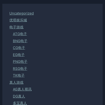
Uncategorized
优塔娱乐城
电子游戏
ATG电子
BNG电子
CG电子
EG电子
PNG电子
RSG电子
TK电子
真人游戏
AG真人视讯
DG真人
多宝真人