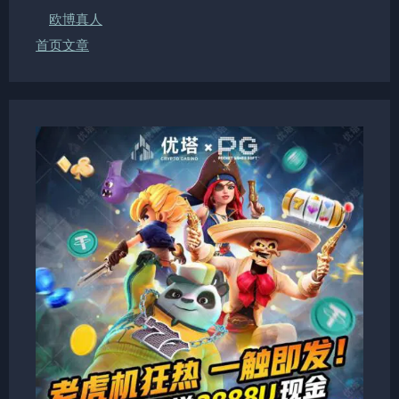
欧博真人
首页文章