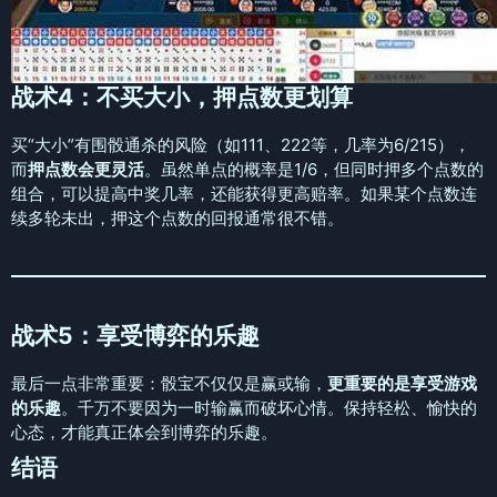
战术4：不买大小，押点数更划算
买“大小”有围骰通杀的风险（如111、222等，几率为6/215），
而
押点数会更灵活
。虽然单点的概率是1/6，但同时押多个点数的
组合，可以提高中奖几率，还能获得更高赔率。如果某个点数连
续多轮未出，押这个点数的回报通常很不错。
战术5：享受博弈的乐趣
最后一点非常重要：骰宝不仅仅是赢或输，
更重要的是享受游戏
的乐趣
。千万不要因为一时输赢而破坏心情。保持轻松、愉快的
心态，才能真正体会到博弈的乐趣。
结语