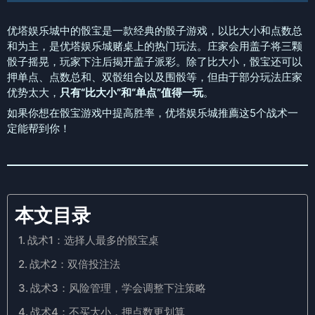
优塔娱乐城中的骰宝是一款经典的骰子游戏，以比大小和点数总
和为主，是优塔娱乐城赌桌上的热门玩法。庄家会用盖子将三颗
骰子摇晃，玩家下注后揭开盖子派彩。除了比大小，骰宝还可以
押单点、点数总和、双骰组合以及围骰等，但由于部分玩法庄家
优势太大，
只有“比大小”和“单点”值得一玩
。
如果你想在骰宝游戏中提高胜率，优塔娱乐城推薦这5个战术一
定能帮到你！
本文目录
战术1：选择人最多的骰宝桌
战术2：双倍投注法
战术3：风险管理，学会调整下注策略
战术4：不买大小，押点数更划算