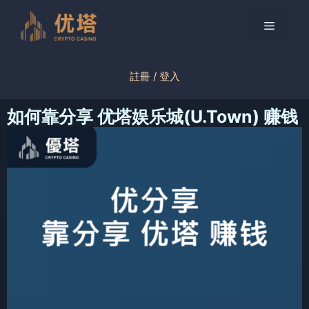
跳
至
菜
内
容
单
註冊 / 登入
如何靠分享 优塔娱乐城(U.Town) 赚钱