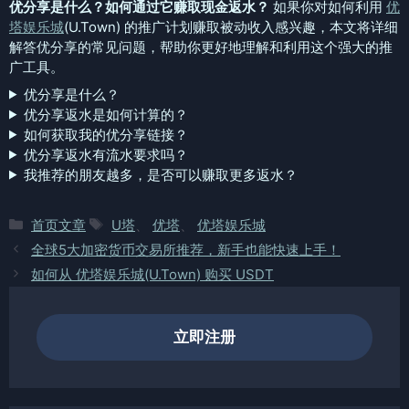
优分享是什么？如何通过它赚取现金返水？
如果你对如何利用
优
塔娱乐城
(U.Town) 的推广计划赚取被动收入感兴趣，本文将详细
解答优分享的常见问题，帮助你更好地理解和利用这个强大的推
广工具。
优分享是什么？
优分享返水是如何计算的？
如何获取我的优分享链接？
优分享返水有流水要求吗？
我推荐的朋友越多，是否可以赚取更多返水？
分
标
首页文章
U塔
、
优塔
、
优塔娱乐城
类
签
全球5大加密货币交易所推荐，新手也能快速上手！
如何从 优塔娱乐城(U.Town) 购买 USDT
立即注册