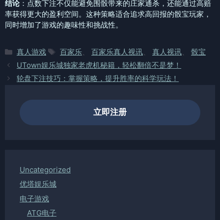
结论
：点数下注不仅能避免围骰带来的庄家通杀，还能通过高赔
率获得更大的盈利空间。这种策略适合追求高回报的骰宝玩家，
同时增加了游戏的趣味性和挑战性。
分
标
真人游戏
百家乐
、
百家乐真人视讯
、
真人视讯
、
骰宝
类
签
UTown娱乐城独家老虎机秘籍，轻松翻倍不是梦！
轮盘下注技巧：掌握策略，提升胜率的科学玩法！
立即注册
Uncategorized
优塔娱乐城
电子游戏
ATG电子