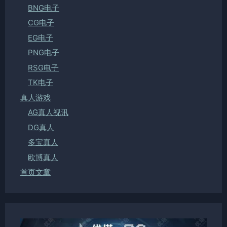
BNG电子
CG电子
EG电子
PNG电子
RSG电子
TK电子
真人游戏
AG真人视讯
DG真人
多宝真人
欧博真人
首页文章