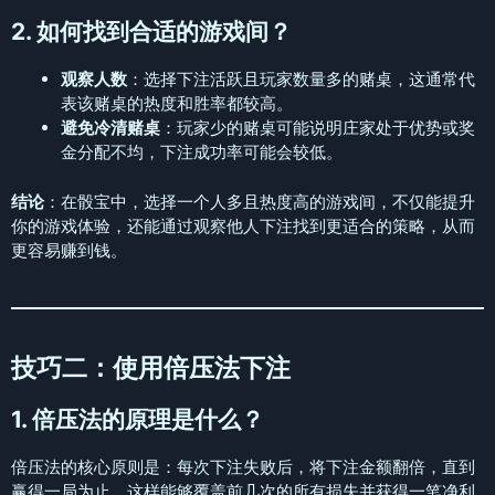
2. 如何找到合适的游戏间？
观察人数
：选择下注活跃且玩家数量多的赌桌，这通常代
表该赌桌的热度和胜率都较高。
避免冷清赌桌
：玩家少的赌桌可能说明庄家处于优势或奖
金分配不均，下注成功率可能会较低。
结论
：在骰宝中，选择一个人多且热度高的游戏间，不仅能提升
你的游戏体验，还能通过观察他人下注找到更适合的策略，从而
更容易赚到钱。
技巧二：使用倍压法下注
1. 倍压法的原理是什么？
倍压法的核心原则是：每次下注失败后，将下注金额翻倍，直到
赢得一局为止，这样能够覆盖前几次的所有损失并获得一笔净利