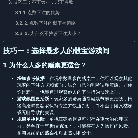
技巧三：不下大小，只下点数
1. 点数下注的优势
2. 点数下注的概率与策略
3. 为什么不推荐下注大小？
技巧一：选择最多人的骰宝游戏间
1. 为什么人多的赌桌更适合？
增加参考依据
：在玩家数量多的赌桌中，你可以观察其他
玩家的下注方式和倾向，结合自己的判断调整策略。即使
你是新手，也能通过观察他人的下注行为快速上手。
游戏氛围更活跃
：玩家多的赌桌通常游戏节奏更活跃，情
绪高涨时更容易保持专注并快速判断，而不至于陷入枯燥
或无聊导致的失误。
规避单挑风险
：单挑庄家的赌桌可能存在更大的心理压
力，甚至在一些极端情况下，可能存在人为操作的风险。
参与玩家多的赌桌相对更透明和公平。