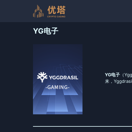
跳
至
内
容
YG电子
YG电子
（Ygg
来，Yggdr