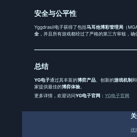
安全与公平性
Yggdrasil电子获得了包括
马耳他博彩管理局
（MG
全
，并且所有游戏都经过了严格的第三方审核，确
总结
YG电子
通过其丰富的
博弈产品
、创新的
游戏机制
和
家提供最佳的
博弈体验
。
更多详情，欢迎访问
YG电子官网
：
YG电子官网
关
优