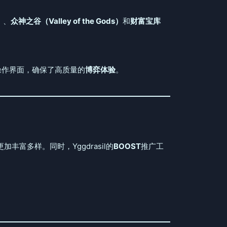
）
、
众神之谷（Valley of the Gods）
和
财富宝库
操作界面，确保了高质量的
博弈体验
。
丰富多样。同时，Yggdrasil的
BOOST
推广工