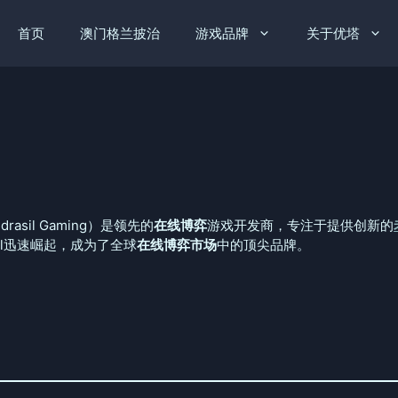
首页
澳门格兰披治
游戏品牌
关于优塔
drasil Gaming）是领先的
在线博弈
游戏开发商，专注于提供创新的
asil迅速崛起，成为了全球
在线博弈市场
中的顶尖品牌。