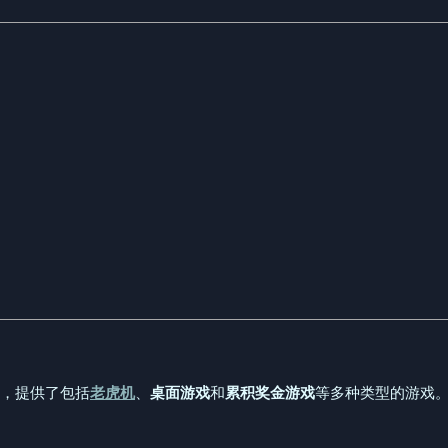
，提供了包括
老虎机
、
桌面游戏
和
累积奖金游戏
等多种类型的游戏