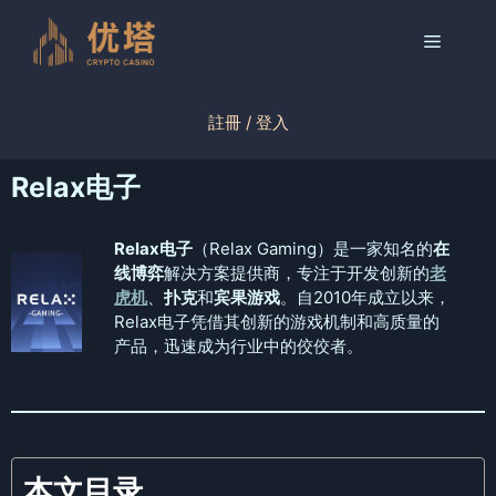
跳
至
菜
内
容
单
註冊 / 登入
Relax电子
Relax电子
（Relax Gaming）是一家知名的
在
线博弈
解决方案提供商，专注于开发创新的
老
虎机
、
扑克
和
宾果游戏
。自2010年成立以来，
Relax电子凭借其创新的游戏机制和高质量的
产品，迅速成为行业中的佼佼者。
本文目录