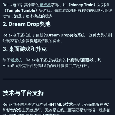
Relax电子以其创新的
老虎机
著称，如
《Money Train》
系列和
《Temple Tumble》
等游戏。每款游戏都拥有独特的机制和高波
动性，满足了追求挑战的玩家。
2. Dream Drop奖池
Relax电子还推出了创新的
Dream Drop奖池
系统，这种大奖机制
让玩家有机会赢得超高倍数的奖金。
3. 桌面游戏和扑克
除了
老虎机
，Relax电子还提供经典的
扑克
和
桌面游戏
，其
HexaPro扑克平台凭借独特的设计赢得了广泛好评。
技术与平台支持
Relax电子的所有游戏均采用
HTML5技术
开发，确保能够在
PC
和
移动设备
上无缝运行。无论是在线桌面端还是移动端，玩家都