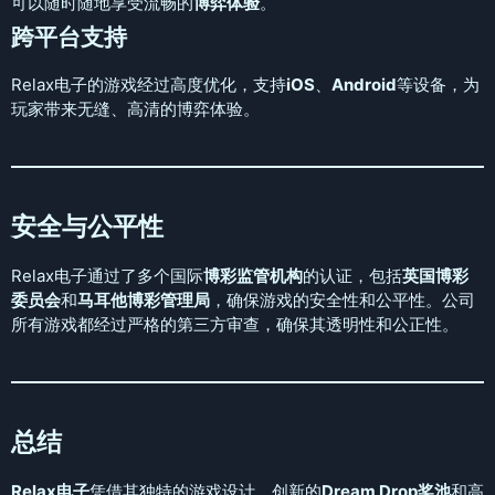
可以随时随地享受流畅的
博弈体验
。
跨平台支持
Relax电子的游戏经过高度优化，支持
iOS
、
Android
等设备，为
玩家带来无缝、高清的博弈体验。
安全与公平性
Relax电子通过了多个国际
博彩监管机构
的认证，包括
英国博彩
委员会
和
马耳他博彩管理局
，确保游戏的安全性和公平性。公司
所有游戏都经过严格的第三方审查，确保其透明性和公正性。
总结
Relax电子
凭借其独特的游戏设计、创新的
Dream Drop奖池
和高