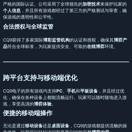
严格的国际认证。公司采用了全球领先的
加密技术
来保护玩家的
个人信息
，并且所有游戏都经过了第三方的严格测试与审查，确
保游戏的透明性和公平性。
合法授权与全球监管
CQ9获得了多家国际
博彩监管机构
的认证和授权，确保其
博弈产
品
符合全球标准，为玩家提供安全、可靠的
在线博弈
环境。
跨平台支持与移动端优化
CQ9电子的所有游戏均支持
PC
、
手机
和
平板设备
，并且经过优
化，确保在各种设备上都能流畅运行。玩家可以随时随地进入游
戏，享受高清的
博弈体验
。
便捷的移动端操作
无论是通过
移动设备
还是
桌面设备
，CQ9的游戏都提供流畅的操