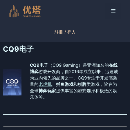
跳
至
菜
内
容
单
註冊 / 登入
CQ9电子
CQ9电子
（CQ9 Gaming）是亚洲知名的
在线
博弈
游戏开发商，自2016年成立以来，迅速成
为业内领先的品牌之一。CQ9专注于开发高质
量的
老虎机
、
捕鱼游戏
和
棋牌
类游戏，旨在为
全球
博弈玩家
提供丰富的游戏选择和极致的娱
乐体验。