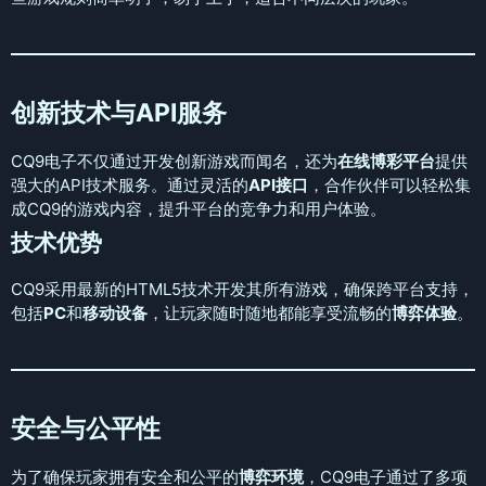
创新技术与API服务
CQ9电子不仅通过开发创新游戏而闻名，还为
在线博彩平台
提供
强大的API技术服务。通过灵活的
API接口
，合作伙伴可以轻松集
成CQ9的游戏内容，提升平台的竞争力和用户体验。
技术优势
CQ9采用最新的HTML5技术开发其所有游戏，确保跨平台支持，
包括
PC
和
移动设备
，让玩家随时随地都能享受流畅的
博弈体验
。
安全与公平性
为了确保玩家拥有安全和公平的
博弈环境
，CQ9电子通过了多项