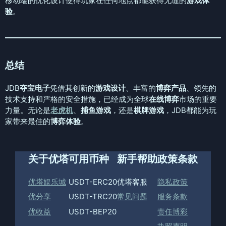
移动端的优化设计使得玩家在任何地点都能获得无缝的
游戏体
验
。
总结
JDB
夺宝电子
凭借其创新的
游戏设计
、丰富的
博弈产品
、领先的
技术支持和严格的安全措施，已经成为全球
在线博弈
市场的重要
力量。无论是
老虎机
、
捕鱼游戏
，还是
棋牌游戏
，JDB都能为玩
家带来最佳的
博弈体验
。
关于优塔
可用币种
新手帮助
政策条款
优塔娱乐城
USDT-ERC20
优塔客服
隐私政策
优分享
USDT-TRC20
常见问题
服务条款
优收益
USDT-BEP20
责任博彩