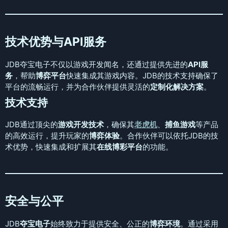
技术优势与API服务
JDB夺宝电子不仅以游戏开发闻名，还通过提供先进的
API服
务
，帮助
博弈平台
快速集成其游戏内容。JDB的技术支持确保了
平台的流畅运行，并为合作伙伴提供灵活的
定制化解决方案
。
技术支持
JDB通过顶尖的
游戏开发技术
，确保其
老虎机
、
捕鱼游戏
等产品
的高效运行，提升玩家的
博弈体验
。合作伙伴可以依托JDB的技
术优势，快速集成和扩展其
在线博彩平台
的功能。
安全与公平
JDB
夺宝电子
始终致力于提供安全、公正的
博弈环境
。通过采用