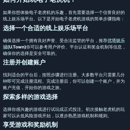
如果你想体验电子老虎机的乐趣，首先需要选择一个信誉良好的
线上娱乐场平台。以下是开始电子老虎机游戏的简单步骤指南：
选择一个合适的线上娱乐场平台
确保选择一个拥有良好声誉、受合法监管的平台，推荐
优塔娱乐
城
(U.Town)
你可以参考用户评价、平台认证和奖金机制等信息，
确保你的选择是安全可靠的。
注册并创建账户
找到适合的平台后，按照步骤进行注册。大多数平台只需要几分
钟即可完成注册流程。完成注册后，你可以创建一个账户，并为
账户充值，开始你的游戏之旅。
探索多样的游戏选择
选择你感兴趣的游戏进行试玩或正式投注。初次接触老虎机的玩
家可以从低风险游戏开始，以逐步熟悉游戏机制和规则。
享受游戏和奖励机制