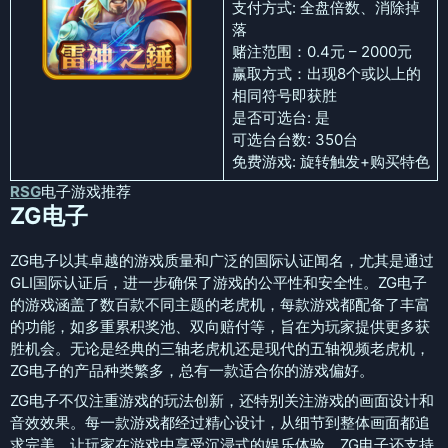
支付方式: 全盘倍数、消除掉
落
赌注范围：0.4元 – 2000元
赢取方式：出现8个或以上的
相同符号即获胜
是否可选台: 是
可选台台数: 350台
免费游戏: 旋转触发+购买特色
RSG
电子游戏推荐
ZG电子
ZG电子以其卓越的游戏质量和广泛的国际认证闻名，尤其是通过
GLI国际认证后，进一步确保了游戏的公平性和安全性。ZG电子
的游戏涵盖了数百款不同主题的老虎机，每款游戏都配备了丰富
的功能，如多重累积奖池、双向赔付等，旨在为玩家提供更多获
胜机会。无论是经典的三轴老虎机还是现代的五轴视频老虎机，
ZG电子的产品种类繁多，总有一款适合你的游戏偏好。
ZG电子不仅注重游戏的玩法创新，还特别关注游戏的画面设计和
音效效果。每一款游戏都经过精心设计，从细节到整体画面都追
求完美，让玩家在游戏中享受沉浸式的娱乐体验。ZG电子还支持