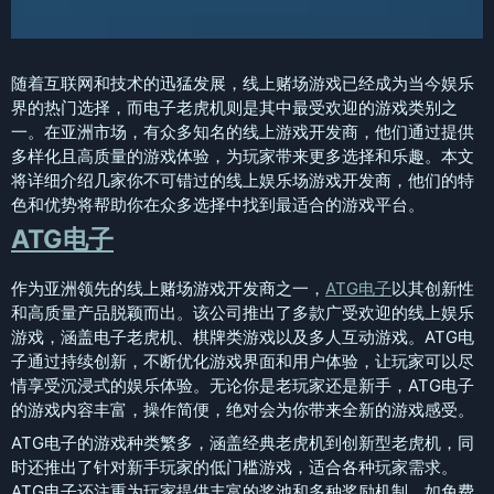
随着互联网和技术的迅猛发展，线上赌场游戏已经成为当今娱乐
界的热门选择，而电子老虎机则是其中最受欢迎的游戏类别之
一。在亚洲市场，有众多知名的线上游戏开发商，他们通过提供
多样化且高质量的游戏体验，为玩家带来更多选择和乐趣。本文
将详细介绍几家你不可错过的线上娱乐场游戏开发商，他们的特
色和优势将帮助你在众多选择中找到最适合的游戏平台。
ATG电子
作为亚洲领先的线上赌场游戏开发商之一，
ATG电子
以其创新性
和高质量产品脱颖而出。该公司推出了多款广受欢迎的线上娱乐
游戏，涵盖电子老虎机、棋牌类游戏以及多人互动游戏。ATG电
子通过持续创新，不断优化游戏界面和用户体验，让玩家可以尽
情享受沉浸式的娱乐体验。无论你是老玩家还是新手，ATG电子
的游戏内容丰富，操作简便，绝对会为你带来全新的游戏感受。
ATG电子的游戏种类繁多，涵盖经典老虎机到创新型老虎机，同
时还推出了针对新手玩家的低门槛游戏，适合各种玩家需求。
ATG电子还注重为玩家提供丰富的奖池和多种奖励机制，如免费