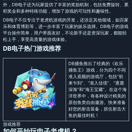
外，DB电子还为玩家提供了丰富的奖励机制，包括免费旋转、累
积奖金和多种特殊功能，增加了游戏的可玩性和趣味性。
DB电子不仅专注于老虎机游戏的开发，还涉足其他领域，如百家
乐和体育博彩等，进一步丰富了玩家的娱乐选择。DB电子的游戏
平台操作简单，用户界面友好，不论新手还是资深玩家，都能轻
松上手，享受高质量的游戏体验。
DB电子热门游戏推荐
DB捕鱼推出了经典的《欢乐
捕鱼王》游戏，分为四个不同
准入底额的游戏厅，包括“初
来乍到”、“渐入佳境”、“逐鹿
深海”和“海王宝藏”。在这个海
洋世界中，有各种设计精美的
原创鱼类自由遨游。快来准备
好您的射击装备，抓住射击大
鱼的最佳时机！
游戏推荐
如何开始玩电子老虎机？