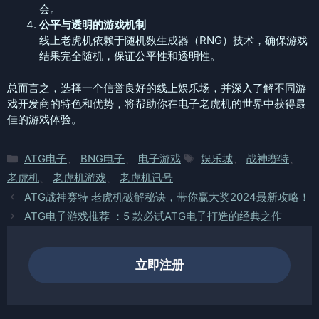
会。
公平与透明的游戏机制
线上老虎机依赖于随机数生成器（RNG）技术，确保游戏
结果完全随机，保证公平性和透明性。
总而言之，选择一个信誉良好的线上娱乐场，并深入了解不同游
戏开发商的特色和优势，将帮助你在电子老虎机的世界中获得最
佳的游戏体验。
分
标
ATG电子
、
BNG电子
、
电子游戏
娱乐城
、
战神赛特
、
类
签
老虎机
、
老虎机游戏
、
老虎机讯号
ATG战神赛特 老虎机破解秘诀，带你赢大奖2024最新攻略！
ATG电子游戏推荐 ：5 款必试ATG电子打造的经典之作
立即注册