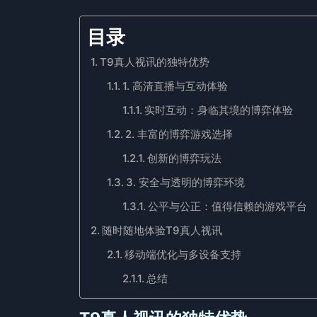
目录
T9真人视讯的独特优势
1. 高清直播与互动体验
实时互动：身临其境的博弈体验
2. 丰富的博弈游戏选择
创新的博弈玩法
3. 安全与透明的博弈环境
公平与公正：值得信赖的游戏平台
随时随地体验T9真人视讯
移动端优化与多设备支持
总结