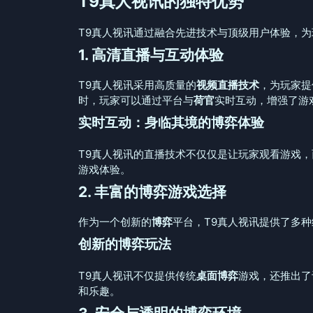
T9真人视讯的独特优势
T9真人视讯通过融合先进技术与顶级用户体验，
1. 高清直播与互动体验
T9真人视讯采用高质量的
视频直播技术
，为玩家提
时，玩家可以通过平台与
荷官
实时互动，增强了游
实时互动：身临其境的博弈体验
T9真人视讯的直播技术不仅仅是让玩家观看游戏
游戏体验。
2. 丰富的博弈游戏选择
作为一个创新的
博弈
平台，T9真人视讯提供了多种
创新的博弈玩法
T9真人视讯不仅提供传统
桌面博弈
游戏，还推出了
和乐趣。