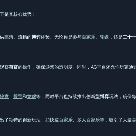
下是其核心优势：
供高清、流畅的
博弈
体验。无论你是参与
百家乐
、
轮盘
，还是
二十
观察
荷官
的操作，确保游戏的透明度。同时，AG平台还允许玩家通
轮盘
、
骰宝
和
龙虎
等，同时平台也持续推出创新型
博弈
玩法，确保
出了独特的创新玩法，如快速
百家乐
、多人
百家乐
等，吸引了大量