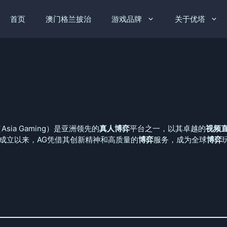
首页
澳门格兰披治
游戏品牌
关于优塔
Asia Gaming）是亚洲领先的
真人博弈
平台之一，以其卓越的
视频
成立以来，AG凭借其创新精神和高质量的
博弈
服务，成为全球
博弈