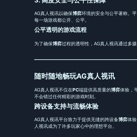
3. 高度安全与公平性保障
AG真人视讯以确保
博弈
环境的安全与公平著称。平
每一场游戏都公开、公平。
公平透明的游戏流程
为了确保
博弈
过程的透明性，AG真人视讯通过多
随时随地畅玩AG真人视讯
AG真人视讯不仅在
PC
端提供高质量的
博弈
体验，
不会错过任何精彩的游戏时刻。
跨设备支持与流畅体验
AG真人视讯平台致力于提供无缝的跨设备
博弈
体验
人视讯成为了许多玩家心中的理想平台。