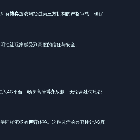
，所有
博弈
游戏均经过第三方机构的严格审核，确保
透明性让玩家感受到高度的信任与安全。
进入AG平台，畅享高清
博弈
乐趣，无论身处何地都
享受同样流畅的
博弈
体验。这种灵活的兼容性让AG真