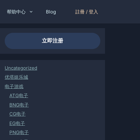
註冊 / 登入
帮助中心
Blog
立即注册
Uncategorized
优塔娱乐城
电子游戏
ATG电子
BNG电子
CG电子
EG电子
PNG电子