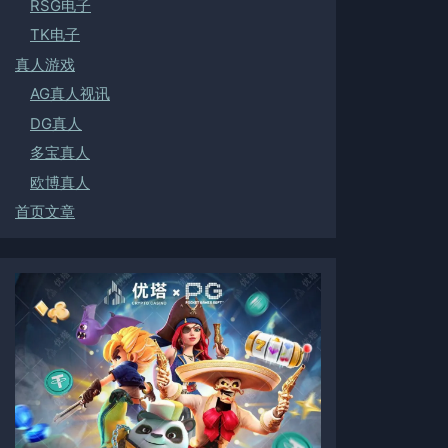
RSG电子
TK电子
真人游戏
AG真人视讯
DG真人
多宝真人
欧博真人
首页文章