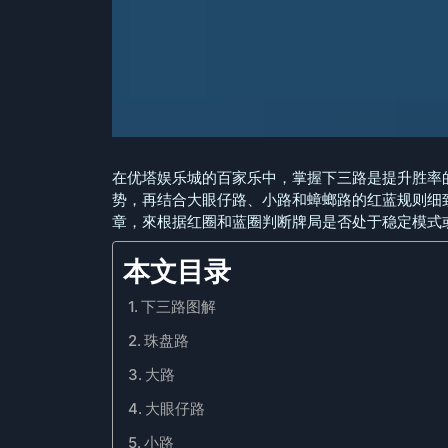
在优塔娱乐城的百家乐中，掌握下三路是提升胜率
势，再结合大眼仔路、小路和蟑螂路的红蓝规则细
章，來根据红圈和蓝圈判断牌局是否处于稳定模式
本文目录
下三路图解
珠盘路
大路
大眼仔路
小路