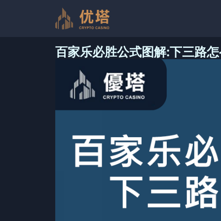
跳
至
内
容
百家乐必胜公式图解:下三路怎