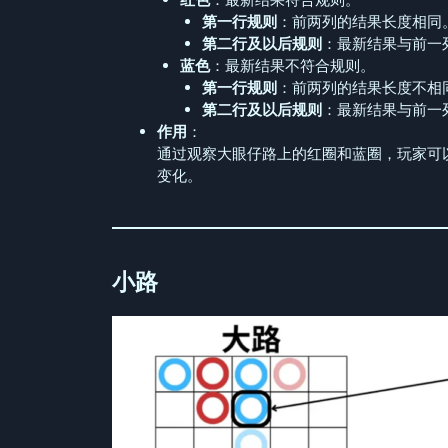
第一行规则
：前两列的结果长度相同
第二行及以后规则
：最新结果与前一
蓝色
：最新结果不符合规则。
第一行规则
：前两列的结果长度不相
第二行及以后规则
：最新结果与前一
作用
：
通过观察大眼仔路上的红圈和蓝圈，玩家可
变化。
小路