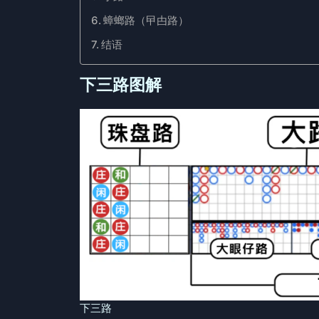
蟑螂路（曱甴路）
结语
下三路图解
下三路