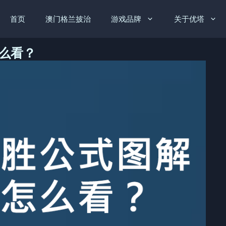
首页
澳门格兰披治
游戏品牌
关于优塔
么看？