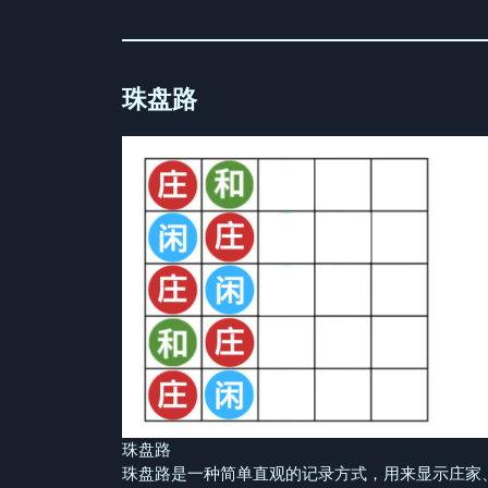
珠盘路
珠盘路
珠盘路是一种简单直观的记录方式，用来显示庄家