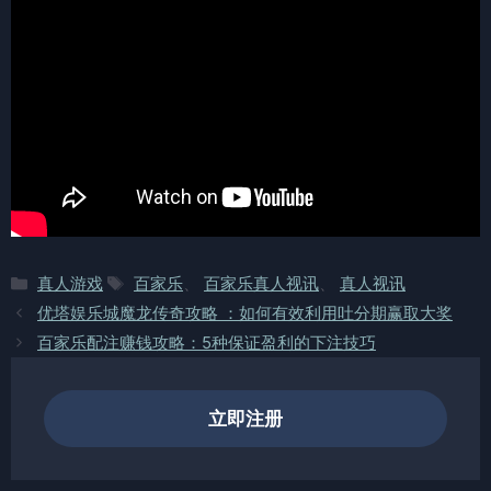
分
标
真人游戏
百家乐
、
百家乐真人视讯
、
真人视讯
类
签
优塔娱乐城魔龙传奇攻略 ：如何有效利用吐分期赢取大奖
百家乐配注赚钱攻略：5种保证盈利的下注技巧
立即注册