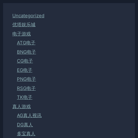
Uncategorized
优塔娱乐城
电子游戏
ATG电子
BNG电子
CG电子
EG电子
PNG电子
RSG电子
TK电子
真人游戏
AG真人视讯
DG真人
多宝真人