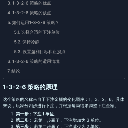
1-3-2-6 策略的优点
1-3-2-6 策略的缺点
如何运用1-3-2-6 策略？
选择合适的下注单位
保持冷静
设置盈利目标和止损点
1-3-2-6 策略的适用情境
结论
1-3-2-6 策略的原理
这个策略的名称来自于下注金额的变化顺序：1、3、2、6。具体
来说，玩家分四步进行下注，并根据每局结果调整下注金额。
第一步：下注 1 单位
。
第二步：
若第一步赢了，下注增加为 3 单位。
第三步：
若第二步赢了，下注减少为 2 单位。