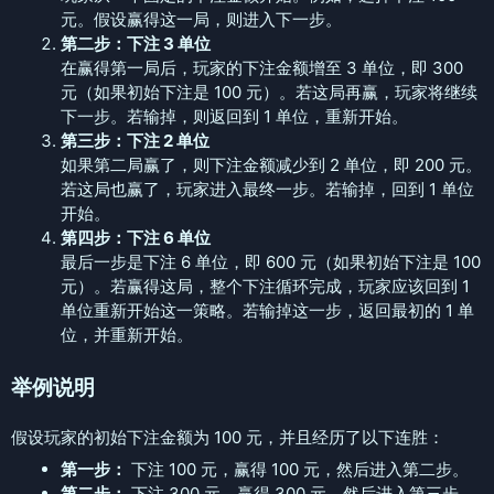
元。假设赢得这一局，则进入下一步。
第二步：下注 3 单位
在赢得第一局后，玩家的下注金额增至 3 单位，即 300
元（如果初始下注是 100 元）。若这局再赢，玩家将继续
下一步。若输掉，则返回到 1 单位，重新开始。
第三步：下注 2 单位
如果第二局赢了，则下注金额减少到 2 单位，即 200 元。
若这局也赢了，玩家进入最终一步。若输掉，回到 1 单位
开始。
第四步：下注 6 单位
最后一步是下注 6 单位，即 600 元（如果初始下注是 100
元）。若赢得这局，整个下注循环完成，玩家应该回到 1
单位重新开始这一策略。若输掉这一步，返回最初的 1 单
位，并重新开始。
举例说明
假设玩家的初始下注金额为 100 元，并且经历了以下连胜：
第一步：
下注 100 元，赢得 100 元，然后进入第二步。
第二步：
下注 300 元，赢得 300 元，然后进入第三步。