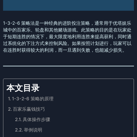
1-3-2-6 策略法是一种经典的进阶投注策略，通常用于优塔娱乐
城中的百家乐、轮盘和其他赌场游戏。此策略的目的是在玩家处
于短期连胜的情况下，最大限度地利用连胜来提高获利，同时通
过系统化的下注方式来控制风险。如果按照计划进行，玩家可以
在连胜时获得较大的利润，而一旦遇到失败，也能减少损失。
本文目录
1-3-2-6 策略的原理
百家乐赢钱技巧
具体操作步骤
举例说明