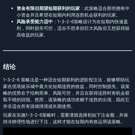
资金有限但期望短期获利的玩家
：此策略适合那些拥有中
小资金并且希望在短期内利用连胜机会获利的玩家。
风险承受能力适中
：1-3-2-6策略设计为在短期内快速盈
利，同时损失可控，适合不想承担巨大风险但又想获得较
高收益的玩家。
结论
1-3-2-6 策略法是一种适合短期获利的进阶投注法，能够帮助玩
家在优塔娱乐城中最大化短期连胜的收益，同时控制损失。该策
略的优势在于结构简单、风险可控，并且在获得连胜时有机会获
取不错的回报。然而，该策略的成功依赖于连胜的出现，因此它
并非适合所有游戏情境或长期使用。
玩家在实施1-3-2-6策略时，需要谨慎选择初始下注金额，并保
持冷静理性地进行下注，这样才能在短期内有效运用该策略。