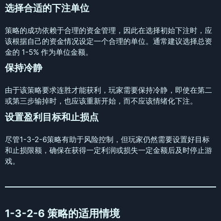
选择合适的下注单位
策略的成功依赖于合理的资金管理，因此在选择初始下注时，应
该根据自己的资金情况设定一个合理的单位。通常建议选择总资
金的 1-5% 作为单位金额。
保持冷静
由于该策略要求连胜才能获利，玩家需要保持冷静，即使在第二
或第三步输掉时，也应该重新开始，而不应该情绪化下注。
设置盈利目标和止损点
尽管1-3-2-6策略有助于风险控制，但玩家仍然需要设置好目标
和止损限额，确保在获得一定利润或损失一定金额后及时停止游
戏。
1-3-2-6 策略的适用情境