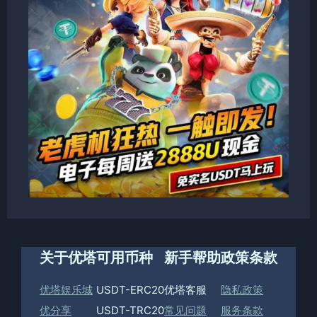
关于优塔
可用币种
新手帮助
政策条款
优塔娱乐城
USDT-ERC20
优塔客服
隐私政策
优分享
USDT-TRC20
常见问题
服务条款