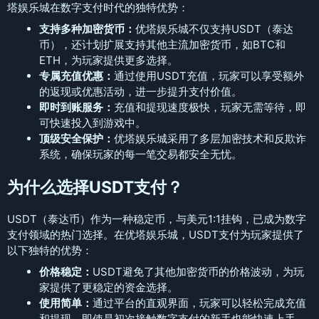
塔娱乐城在数字支付时代的独特优势：
支持多种加密货币：
优塔娱乐城不仅支持USDT（泰达
币），还计划扩展支持其他主流加密货币，如BTC和
ETH，为玩家提供更多选择。
专属充值优惠：
通过使用USDT充值，玩家可以享受额外
的返现或优惠活动，进一步提升支付价值。
即时到账服务：
充值和提现速度极快，玩家无需等待，即
可快速投入到游戏中。
顶级安全保护：
优塔娱乐城采用了多层加密技术和反欺诈
系统，确保玩家的每一笔交易都安全无忧。
为什么选择USDT支付？
USDT（泰达币）作为一种稳定币，与美元1:1挂钩，已成为数字
支付领域的热门选择。在优塔娱乐城，USDT支付为玩家提供了
以下独特的优势：
价格稳定：
USDT避免了其他加密货币的价格波动，为玩
家提供了更稳定的资金选择。
使用简单：
通过平台的直观界面，玩家可以轻松完成充值
和提现，即使是初次接触数字支付的新手也能快速上手。