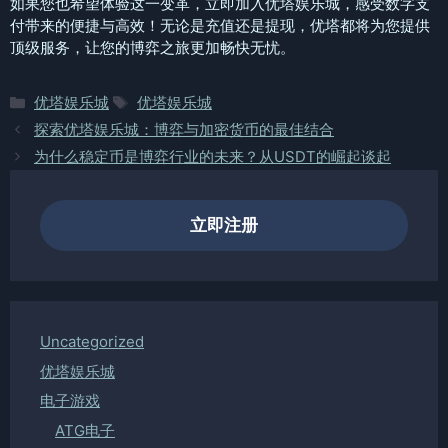
如果您也希望体验这一变革，立即加入优塔娱乐城，感受数字支
付带来的便捷与高效！无论是充值还是提现，优塔都将为您提供
顶级服务，让您的博弈之旅更加畅快无忧。
分
标
优塔娱乐城
优塔娱乐城
类
签
探索优塔娱乐城：博弈与加密货币的最佳结合
为什么稳定币是博弈行业的未来？从USDT的崛起谈起
立即注册
Uncategorized
优塔娱乐城
电子游戏
ATG电子