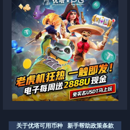
关于优塔
可用币种
新手帮助
政策条款