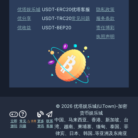
优塔娱乐城
USDT-ERC20
优塔客服
隐私政策
优分享
USDT-TRC20
常见问题
服务条款
优收益
USDT-BEP20
责任博彩
执照声明
© 2026 优塔娱乐城(U.Town)-加密
货币娱乐城
中国、马来西亚、香港、新加坡、台
立即
常见
更多
联系
湾、越南、柬埔寨、缅甸、泰国、菲
游玩
问题
资讯
客服
律宾、日本、韩国..等亚洲及东南亚