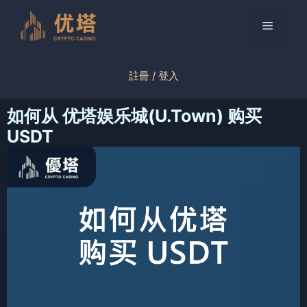
跳
至
菜
内
容
单
註冊 / 登入
如何从 优塔娱乐城(U.Town) 购买
USDT