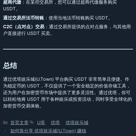
超商代缴
：在某些交易所，您可以通过超商代缴服务购买
USDT。
通过交易所法币转账
：使用当地法币转账购买 USDT。
C2C（点对点）交易
：通过交易所提供的点对点服务，与其他用
户直接进行 USDT 买卖。
总结
通过优塔娱乐城(U.Town) 平台购买 USDT 非常简单且便捷。作
为稳定币的 USDT，不仅提供了一个安全稳定的价值存储工具，
还为用户在加密货币市场中提供了更多灵活性。通过优塔，你可
以轻松地将 USDT 用于各种娱乐或投资活动，同时享受全球化的
加密货币交易体验。
分
标
首页文章
U塔
、
优塔
、
优塔娱乐城
类
签
如何靠分享 优塔娱乐城(U.Town) 赚钱