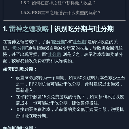
如何在雷神之锤中获得最大收益？
RSG雷神之锤适合什么类型的玩家？
1.
雷神之锤攻略
| 识别吃分期与吐分期
在雷神之锤游戏中，了解“
吃分期
”和“
吐分期
”是确保收益的关
键。“
吃分期
”通常指游戏自动减少玩家的收益，导致资金回流较
慢，甚至出现亏损。而“
吐分期
”则是反之，表示游戏增加奖励分
配，较容易触发免费游戏和大额奖励。
如何识别吃分期：
设置50次旋转为一个周期。如果50次旋转后本金减少三分
之一，则说明机台可能处于吃分期。此时建议退出游戏，
重新进入。
在平转中触发15次免费游戏的情况下，如果获利不足以覆
盖成本，也可能处于吃分期，建议暂停投注。
直接购买免费游戏，若获得的奖金低于购买金额，说明机
台可能在吃分期。
如何抓住吐分期：