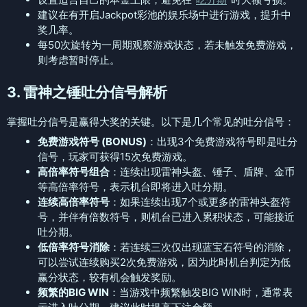
建议在有开启Jackpot彩池的娱乐场中进行游戏，提升中
奖几率。
每50次旋转为一周期观察游戏状态，若未触发免费游戏，
则考虑暂时停止。
3. 雷神之锤吐分信号解析
掌握吐分信号是赢得大奖的关键。以下是几个常见的吐分信号：
免费游戏符号 (BONUS)
：出现3个免费游戏符号即是吐分
信号，玩家可获得15次免费游戏。
高倍率符号组合
：连续出现雷神头盔、锤子、盾牌、金币
等高倍率符号，表示机台即将进入吐分期。
连续高倍率符号
：如果连续出现7个或更多的雷神头盔符
号，并伴有倍数符号，则机台已进入累积状态，可能接近
吐分期。
低倍率符号消除
：若连续三次仅出现蓝宝石符号的消除，
可以尝试连续购买2次免费游戏，因为此时机台判定为低
赢分状态，较有机会触发奖励。
频繁的BIG WIN
：当游戏中频繁触发BIG WIN时，通常表